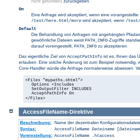
nicht gefunden)
zurückgeben.
On
Eine Anfrage wird akzeptiert, wenn eine vorangestellt
wird akzeptiert, wenn
/test/here.html/more
/test
Default
Die Behandlung von Anfragen mit angehängten Pfadang
gewöhnliche Dateien weist
-Zugriffe standa
PATH_INFO
darauf voreingestellt,
zu akzeptieren.
PATH_INFO
Das eigentliche Ziel von
ist es, Ihnen das 
AcceptPathInfo
erlauben. Eine solche Änderung ist zum Beispiel notwendig,
Core-Handler würde die Anfrage normalerweise abweisen. Ver
<Files "mypaths.shtml">
Options +Includes
SetOutputFilter INCLUDES
AcceptPathInfo On
</Files>
AccessFileName
-
Direktive
Beschreibung:
Name der dezentralen Konfigurationsdatei
Syntax:
AccessFileName
Dateiname
[
Dateinam
Voreinstellung:
AccessFileName .htaccess