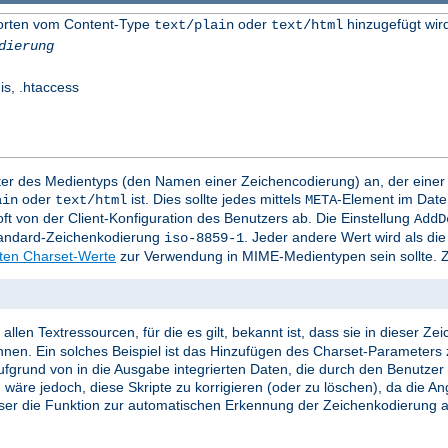
worten vom Content-Type
oder
hinzugefügt wir
text/plain
text/html
dierung
is, .htaccess
mter des Medientyps (den Namen einer Zeichencodierung) an, der eine
oder
ist. Dies sollte jedes mittels
-Element im Date
ain
text/html
META
t von der Client-Konfiguration des Benutzers ab. Die Einstellung
AddD
Standard-Zeichenkodierung
. Jeder andere Wert wird als d
iso-8859-1
rten Charset-Werte
zur Verwendung in MIME-Medientypen sein sollte. Z
llen Textressourcen, für die es gilt, bekannt ist, dass sie in dieser Z
nnen. Ein solches Beispiel ist das Hinzufügen des Charset-Parameters 
e aufgrund von in die Ausgabe integrierten Daten, die durch den Benutze
 wäre jedoch, diese Skripte zu korrigieren (oder zu löschen), da die A
ser die Funktion zur automatischen Erkennung der Zeichenkodierung ak