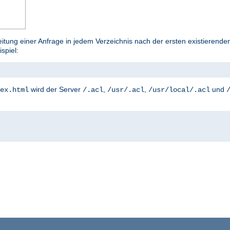
tung einer Anfrage in jedem Verzeichnis nach der ersten existierenden
ispiel:
wird der Server
,
,
und
ex.html
/.acl
/usr/.acl
/usr/local/.acl