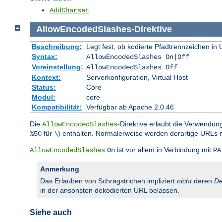
AddCharset
AllowEncodedSlashes
-
Direktive
Beschreibung:
Legt fest, ob kodierte Pfadtrennzeichen i
Syntax:
AllowEncodedSlashes On|Off
Voreinstellung:
AllowEncodedSlashes Off
Kontext:
Serverkonfiguration, Virtual Host
Status:
Core
Modul:
core
Kompatibilität:
Verfügbar ab Apache 2.0.46
Die
-Direktive erlaubt die Verwendun
AllowEncodedSlashes
für
) enthalten. Normalerweise werden derartige URLs 
%5C
\
ist vor allem in Verbindung mit
AllowEncodedSlashes
On
PA
Anmerkung
Das Erlauben von Schrägstrichen impliziert
nicht
deren
De
in der ansonsten dekodierten URL belassen.
Siehe auch