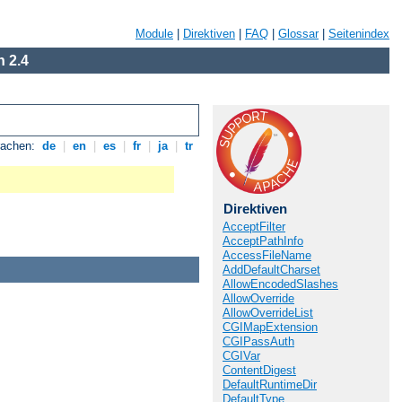
Module
|
Direktiven
|
FAQ
|
Glossar
|
Seitenindex
 2.4
rachen:
de
|
en
|
es
|
fr
|
ja
|
tr
Direktiven
AcceptFilter
AcceptPathInfo
AccessFileName
AddDefaultCharset
AllowEncodedSlashes
AllowOverride
AllowOverrideList
CGIMapExtension
CGIPassAuth
CGIVar
ContentDigest
DefaultRuntimeDir
DefaultType