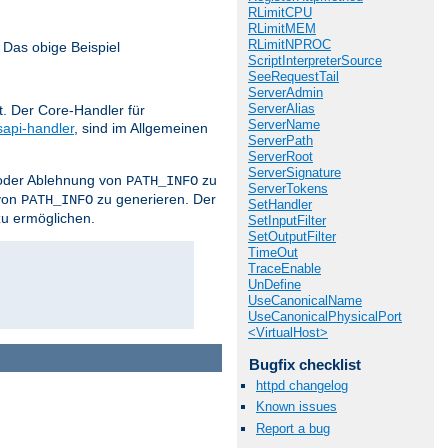
RLimitCPU
RLimitMEM
RLimitNPROC
 Das obige Beispiel
ScriptInterpreterSource
SeeRequestTail
ServerAdmin
ServerAlias
. Der Core-Handler für
ServerName
sapi-handler
, sind im Allgemeinen
ServerPath
ServerRoot
ServerSignature
z oder Ablehnung von
zu
PATH_INFO
ServerTokens
von
zu generieren. Der
PATH_INFO
SetHandler
zu ermöglichen.
SetInputFilter
SetOutputFilter
TimeOut
TraceEnable
UnDefine
UseCanonicalName
UseCanonicalPhysicalPort
<VirtualHost>
Bugfix checklist
httpd changelog
Known issues
Report a bug