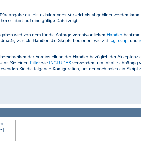
e Pfadangabe auf ein existierendes Verzeichnis abgebildet werden kann.
auf eine gültige Datei zeigt.
/here.html
aben wird von dem für die Anfrage verantwortlichen
Handler
bestimmt
rdmäßig zurück. Handler, die Skripte bedienen, wie z.B.
cgi-script
und
i
Überschreiben der Voreinstellung der Handler bezüglich der Akzeptan
 wenn Sie einen
Filter
wie
INCLUDES
verwenden, um Inhalte abhängig 
wenden Sie die folgende Konfiguration, um dennoch solch ein Skript 
en
e
] ...