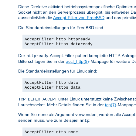
Diese Direktive aktiviert betriebssystemspezifische Optimier
Socket nicht an den Serverprozess übergibt, bis entweder D
ausschließlich die
Accept-Filter von FreeBSD
und das primiti
Die Standardeinstellungen für FreeBSD sind:
AcceptFilter http httpready
AcceptFilter https dataready
Der
-Accept-Filter puffert komplette HTTP-Anfrage
httpready
Bitte schlagen Sie in der
accf_http(9)
-Manpage für weitere De
Die Standardeinstellungen für Linux sind:
AcceptFilter http data
AcceptFilter https data
unter Linux unterstützt keine Zwischen
TCP_DEFER_ACCEPT
Lauschsocket. Mehr Details finden Sie in der
tcp(7)
-Manpage 
Wenn Sie
als Argument verwenden, werden alle Accept-Fil
none
senden muss, wie zum Beispiel
:
nntp
AcceptFilter nttp none