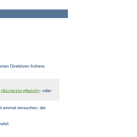
enen Direktiven frühere
,
- oder
<DirectoryMatch>
ht einmal versuchen, die
sitzt.