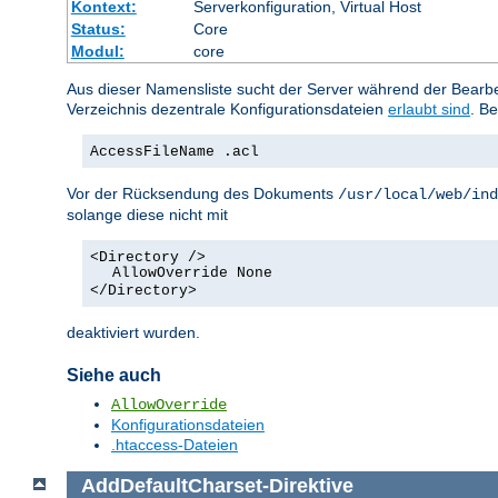
Kontext:
Serverkonfiguration, Virtual Host
Status:
Core
Modul:
core
Aus dieser Namensliste sucht der Server während der Bearbei
Verzeichnis dezentrale Konfigurationsdateien
erlaubt sind
. Be
AccessFileName .acl
Vor der Rücksendung des Dokuments
/usr/local/web/ind
solange diese nicht mit
<Directory />
AllowOverride None
</Directory>
deaktiviert wurden.
Siehe auch
AllowOverride
Konfigurationsdateien
.htaccess-Dateien
AddDefaultCharset
-
Direktive