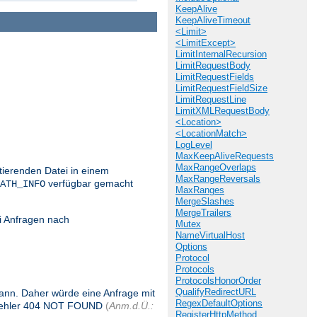
KeepAlive
KeepAliveTimeout
<Limit>
<LimitExcept>
LimitInternalRecursion
LimitRequestBody
LimitRequestFields
LimitRequestFieldSize
LimitRequestLine
LimitXMLRequestBody
<Location>
<LocationMatch>
LogLevel
MaxKeepAliveRequests
MaxRangeOverlaps
stierenden Datei in einem
MaxRangeReversals
verfügbar gemacht
ATH_INFO
MaxRanges
MergeSlashes
MergeTrailers
i Anfragen nach
Mutex
NameVirtualHost
Options
Protocol
Protocols
ProtocolsHonorOrder
QualifyRedirectURL
 kann. Daher würde eine Anfrage mit
RegexDefaultOptions
 Fehler 404 NOT FOUND
(
Anm.d.Ü.:
RegisterHttpMethod