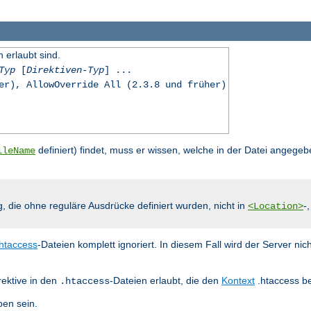
n erlaubt sind.
Typ
[
Direktiven-Typ
] ...
er), AllowOverride All (2.3.8 und früher)
definiert) findet, muss er wissen, welche in der Datei angegeb
ileName
g, die ohne reguläre Ausdrücke definiert wurden, nicht in
-
<Location>
.htaccess
-Dateien komplett ignoriert. In diesem Fall wird der Server nic
rektive in den
-Dateien erlaubt, die den
Kontext
.htaccess be
.htaccess
en sein.