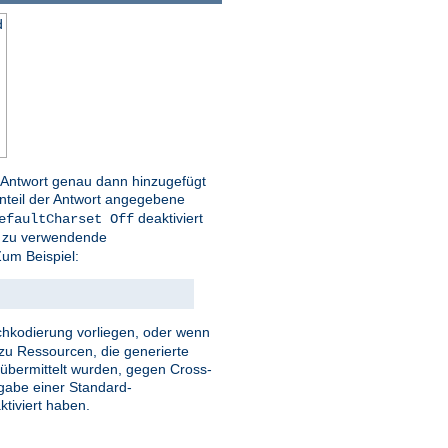
d
r Antwort genau dann hinzugefügt
nteil der Antwort angegebene
deaktiviert
efaultCharset Off
ie zu verwendende
um Beispiel:
eichkodierung vorliegen, oder wenn
zu Ressourcen, die generierte
r übermittelt wurden, gegen Cross-
ngabe einer Standard-
tiviert haben.