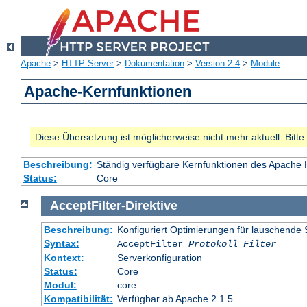
Apache
>
HTTP-Server
>
Dokumentation
>
Version 2.4
>
Module
Apache-Kernfunktionen
Diese Übersetzung ist möglicherweise nicht mehr aktuell. Bitt
Beschreibung:
Ständig verfügbare Kernfunktionen des Apache
Status:
Core
AcceptFilter
-
Direktive
Beschreibung:
Konfiguriert Optimierungen für lauschende 
Syntax:
AcceptFilter
Protokoll
Filter
Kontext:
Serverkonfiguration
Status:
Core
Modul:
core
Kompatibilität:
Verfügbar ab Apache 2.1.5