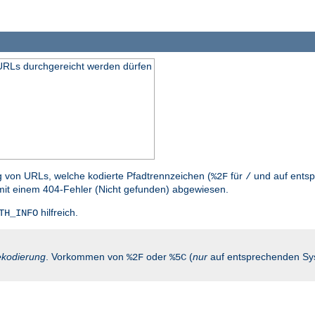
n URLs durchgereicht werden dürfen
g von URLs, welche kodierte Pfadtrennzeichen (
für
und auf entsp
%2F
/
mit einem 404-Fehler (Nicht gefunden) abgewiesen.
hilfreich.
TH_INFO
kodierung
. Vorkommen von
oder
(
nur
auf entsprechenden Sy
%2F
%5C