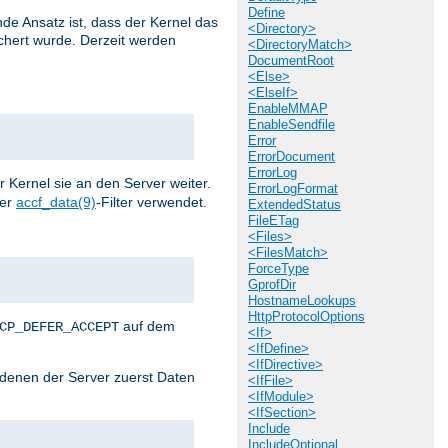
Define
de Ansatz ist, dass der Kernel das
<Directory>
chert wurde. Derzeit werden
<DirectoryMatch>
DocumentRoot
<Else>
<ElseIf>
EnableMMAP
EnableSendfile
Error
ErrorDocument
ErrorLog
r Kernel sie an den Server weiter.
ErrorLogFormat
der
accf_data(9)
-Filter verwendet.
ExtendedStatus
FileETag
<Files>
<FilesMatch>
ForceType
GprofDir
HostnameLookups
HttpProtocolOptions
auf dem
CP_DEFER_ACCEPT
<If>
<IfDefine>
<IfDirective>
i denen der Server zuerst Daten
<IfFile>
<IfModule>
<IfSection>
Include
IncludeOptional