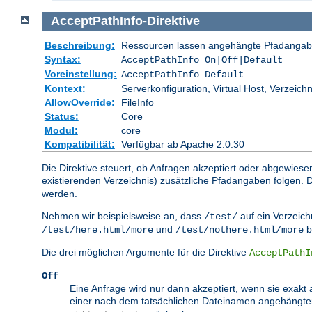
AcceptPathInfo
-
Direktive
Beschreibung:
Ressourcen lassen angehängte Pfadangab
Syntax:
AcceptPathInfo On|Off|Default
Voreinstellung:
AcceptPathInfo Default
Kontext:
Serverkonfiguration, Virtual Host, Verzeichn
AllowOverride:
FileInfo
Status:
Core
Modul:
core
Kompatibilität:
Verfügbar ab Apache 2.0.30
Die Direktive steuert, ob Anfragen akzeptiert oder abgewiese
existierenden Verzeichnis) zusätzliche Pfadangaben folgen
werden.
Nehmen wir beispielsweise an, dass
auf ein Verzeichn
/test/
und
b
/test/here.html/more
/test/nothere.html/more
Die drei möglichen Argumente für die Direktive
AcceptPathI
Off
Eine Anfrage wird nur dann akzeptiert, wenn sie exakt 
einer nach dem tatsächlichen Dateinamen angehängt