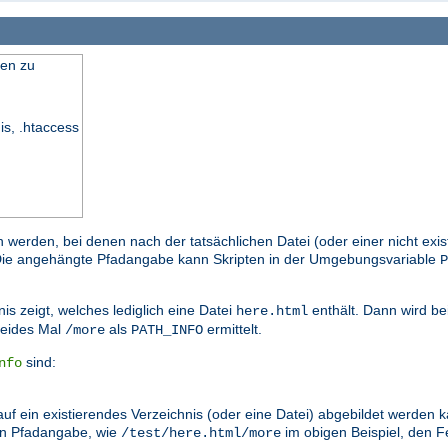
en zu
is, .htaccess
n werden, bei denen nach der tatsächlichen Datei (oder einer nicht exi
. Die angehängte Pfadangabe kann Skripten in der Umgebungsvariable
P
is zeigt, welches lediglich eine Datei
enthält. Dann wird be
here.html
eides Mal
als
ermittelt.
/more
PATH_INFO
sind:
nfo
auf ein existierendes Verzeichnis (oder eine Datei) abgebildet werden
en Pfadangabe, wie
im obigen Beispiel, den
/test/here.html/more