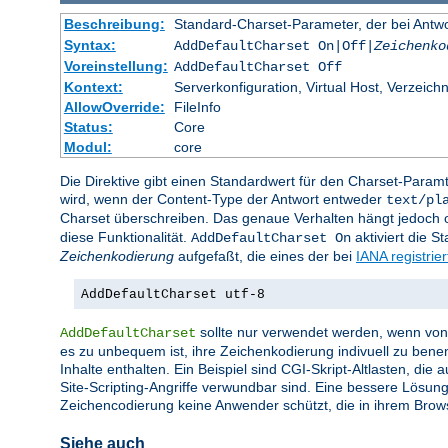
Beschreibung:
Standard-Charset-Parameter, der bei Ant
Syntax:
AddDefaultCharset On|Off|
Zeichenko
Voreinstellung:
AddDefaultCharset Off
Kontext:
Serverkonfiguration, Virtual Host, Verzeichn
AllowOverride:
FileInfo
Status:
Core
Modul:
core
Die Direktive gibt einen Standardwert für den Charset-Para
wird, wenn der Content-Type der Antwort entweder
text/pl
Charset überschreiben. Das genaue Verhalten hängt jedoch of
diese Funktionalität.
aktiviert die 
AddDefaultCharset On
Zeichenkodierung
aufgefaßt, die eines der bei
IANA registrie
AddDefaultCharset utf-8
sollte nur verwendet werden, wenn von a
AddDefaultCharset
es zu unbequem ist, ihre Zeichenkodierung indivuell zu bene
Inhalte enthalten. Ein Beispiel sind CGI-Skript-Altlasten, di
Site-Scripting-Angriffe verwundbar sind. Eine bessere Lösung
Zeichencodierung keine Anwender schützt, die in ihrem Brow
Siehe auch