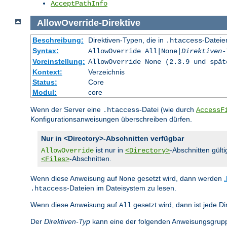
AcceptPathInfo
AllowOverride
-
Direktive
Beschreibung:
Direktiven-Typen, die in
-Dateie
.htaccess
Syntax:
AllowOverride All|None|
Direktiven-
Voreinstellung:
AllowOverride None (2.3.9 und spät
Kontext:
Verzeichnis
Status:
Core
Modul:
core
Wenn der Server eine
-Datei (wie durch
.htaccess
AccessF
Konfigurationsanweisungen überschreiben dürfen.
Nur in <Directory>-Abschnitten verfügbar
ist nur in
-Abschnitten gülti
AllowOverride
<Directory>
-Abschnitten.
<Files>
Wenn diese Anweisung auf
gesetzt wird, dann werden
None
-Dateien im Dateisystem zu lesen.
.htaccess
Wenn diese Anweisung auf
gesetzt wird, dann ist jede Di
All
Der
Direktiven-Typ
kann eine der folgenden Anweisungsgrupp