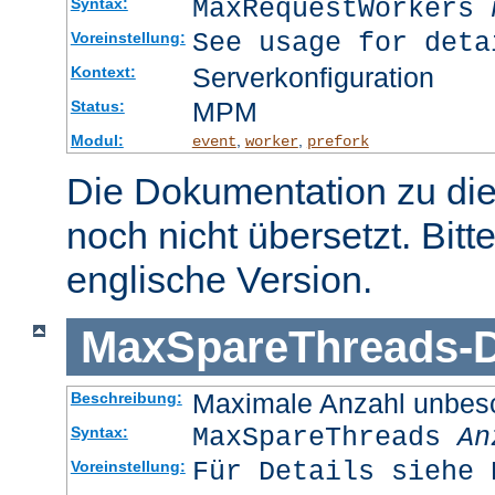
MaxRequestWorkers
Syntax:
See usage for deta
Voreinstellung:
Serverkonfiguration
Kontext:
MPM
Status:
Modul:
,
,
event
worker
prefork
Die Dokumentation zu die
noch nicht übersetzt. Bitt
englische Version.
MaxSpareThreads
-
D
Maximale Anzahl unbesc
Beschreibung:
MaxSpareThreads
An
Syntax:
Für Details siehe 
Voreinstellung: