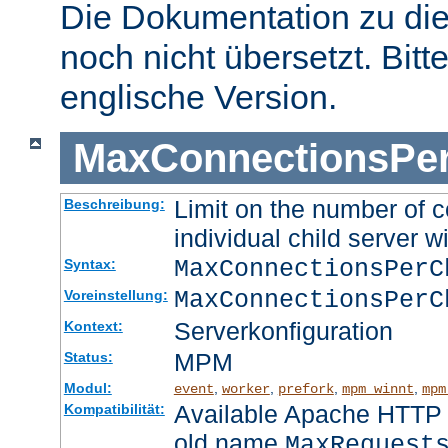
Die Dokumentation zu die
noch nicht übersetzt. Bitt
englische Version.
MaxConnectionsPer
Limit on the number of c
Beschreibung:
individual child server wi
MaxConnectionsPer
Syntax:
MaxConnectionsPerC
Voreinstellung:
Serverkonfiguration
Kontext:
MPM
Status:
Modul:
,
,
,
,
event
worker
prefork
mpm_winnt
mpm
Available Apache HTTP S
Kompatibilität:
old name
MaxRequest