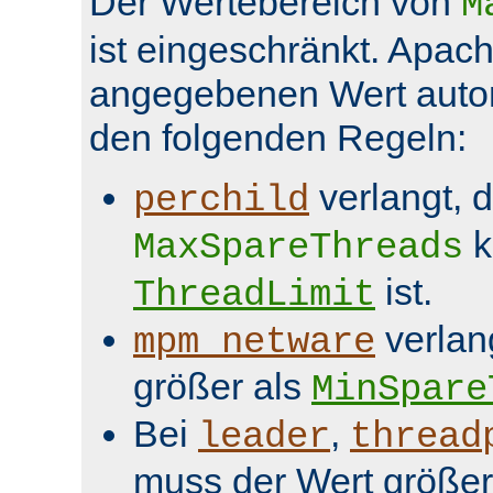
Der Wertebereich von
M
ist eingeschränkt. Apach
angegebenen Wert aut
den folgenden Regeln:
verlangt, 
perchild
k
MaxSpareThreads
ist.
ThreadLimit
verlan
mpm_netware
größer als
MinSpare
Bei
,
leader
thread
muss der Wert größer