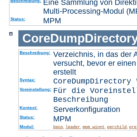
Eine Sammlung von Direktiv
Beschreibung:
Multi-Processing-Modul (MP
MPM
Status:
CoreDumpDirector
Verzeichnis, in das der
Beschreibung:
versucht, bevor er eine
erstellt
CoreDumpDirectory
Syntax:
Für die Voreinstel
Voreinstellung:
Beschreibung
Serverkonfiguration
Kontext:
MPM
Status:
Modul:
,
,
,
,
beos
leader
mpm_winnt
perchild
pre