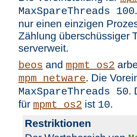
MaxSpareThreads 100
nur einen einzigen Prozess
Zählung überschüssiger T
serverweit.
and
arbe
beos
mpmt_os2
. Die Vorei
mpm_netware
.
MaxSpareThreads 50
für
ist
.
mpmt_os2
10
Restriktionen