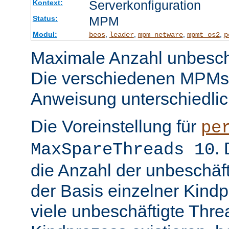
Serverkonfiguration
Kontext:
MPM
Status:
Modul:
,
,
,
,
beos
leader
mpm_netware
mpmt_os2
p
Maximale Anzahl unbeschä
Die verschiedenen MPMs
Anweisung unterschiedlic
Die Voreinstellung für
pe
.
MaxSpareThreads 10
die Anzahl der unbeschäf
der Basis einzelner Kind
viele unbeschäftigte Thre