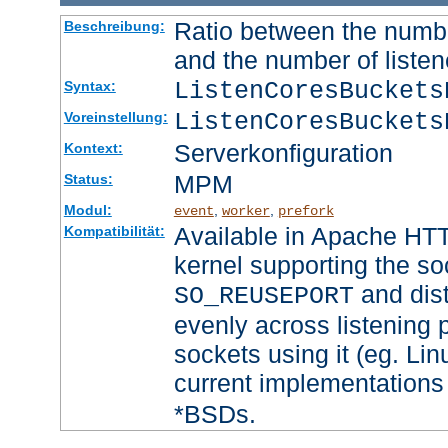
Ratio between the numbe
Beschreibung:
and the number of listen
ListenCoresBucket
Syntax:
ListenCoresBuckets
Voreinstellung:
Serverkonfiguration
Kontext:
MPM
Status:
Modul:
,
,
event
worker
prefork
Available in Apache HTT
Kompatibilität:
kernel supporting the so
and dist
SO_REUSEPORT
evenly across listening p
sockets using it (eg. Lin
current implementations
*BSDs.