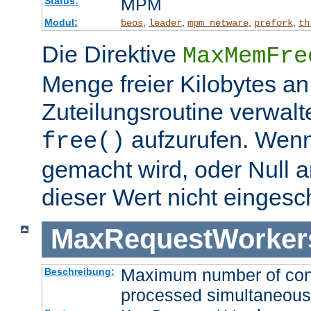
MPM
Status:
Modul:
,
,
,
,
beos
leader
mpm_netware
prefork
th
Die Direktive
MaxMemFre
Menge freier Kilobytes an
Zuteilungsroutine verwalt
aufzurufen. Wen
free()
gemacht wird, oder Null a
dieser Wert nicht eingesc
MaxRequestWorker
Maximum number of conne
Beschreibung:
processed simultaneous