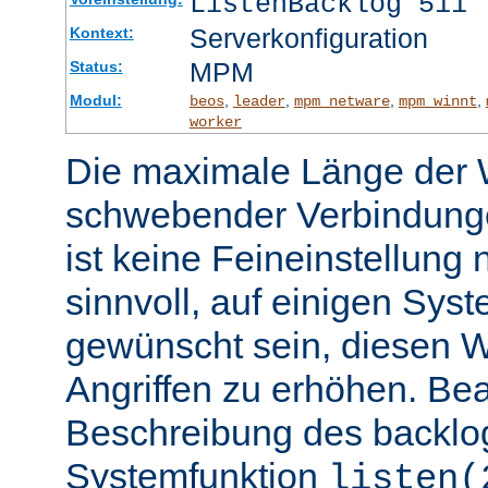
ListenBacklog 511
Serverkonfiguration
Kontext:
MPM
Status:
Modul:
,
,
,
,
beos
leader
mpm_netware
mpm_winnt
worker
Die maximale Länge der 
schwebender Verbindunge
ist keine Feineinstellung
sinnvoll, auf einigen Sys
gewünscht sein, diesen 
Angriffen zu erhöhen. Be
Beschreibung des backlo
Systemfunktion
listen(