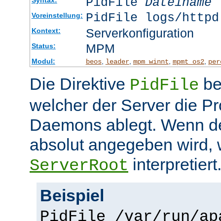
PidFile
Dateiname
PidFile logs/httpd
Voreinstellung:
Serverkonfiguration
Kontext:
MPM
Status:
Modul:
,
,
,
,
beos
leader
mpm_winnt
mpmt_os2
per
Die Direktive
be
PidFile
welcher der Server die P
Daemons ablegt. Wenn de
absolut angegeben wird, w
interpretiert
ServerRoot
Beispiel
PidFile /var/run/ap