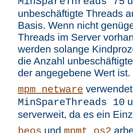
u
MinSpareThreads 75
unbeschäftigte Threads au
Basis. Wenn nicht genüge
Threads im Server vorha
werden solange Kindproze
die Anzahl unbeschäftigte
der angegebene Wert ist.
verwendet 
mpm_netware
u
MinSpareThreads 10
serverweit, da es ein Ein
und
arbe
beos
mpmt_os2