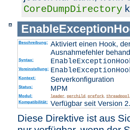
k
CoreDumpDirectory
EnableExceptionHo
Aktiviert einen Hook, d
Beschreibung:
Ausnahmefehler behand
EnableExceptionHoo
Syntax:
EnableExceptionHoo
Voreinstellung:
Serverkonfiguration
Kontext:
MPM
Status:
Modul:
,
,
,
leader
perchild
prefork
threadpool
Verfügbar seit Version 2
Kompatibilität:
Diese Direktive ist aus S
nur verfügbar, wenn der S