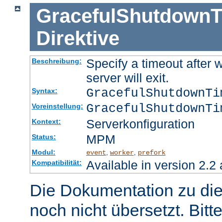
GracefulShutdownT
Direktive
Specify a timeout after 
Beschreibung:
server will exit.
GracefulShutdownT
Syntax:
GracefulShutdownTi
Voreinstellung:
Serverkonfiguration
Kontext:
MPM
Status:
Modul:
,
,
event
worker
prefork
Available in version 2.2 
Kompatibilität:
Die Dokumentation zu die
noch nicht übersetzt. Bitt