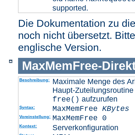
supported.
Die Dokumentation zu die
noch nicht übersetzt. Bitt
englische Version.
MaxMemFree
-
Direk
Maximale Menge des Arb
Beschreibung:
Haupt-Zuteilungsroutine
aufzurufen
free()
MaxMemFree
KBytes
Syntax:
MaxMemFree 0
Voreinstellung:
Serverkonfiguration
Kontext: