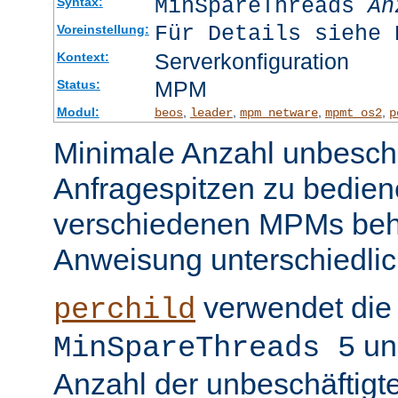
MinSpareThreads
An
Syntax:
Für Details siehe 
Voreinstellung:
Serverkonfiguration
Kontext:
MPM
Status:
Modul:
,
,
,
,
beos
leader
mpm_netware
mpmt_os2
p
Minimale Anzahl unbeschä
Anfragespitzen zu bedien
verschiedenen MPMs beh
Anweisung unterschiedlic
verwendet die 
perchild
un
MinSpareThreads 5
Anzahl der unbeschäftigt