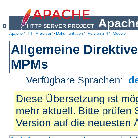
Apache
Apache
>
HTTP-Server
>
Dokumentation
>
Version 2.4
>
Module
Allgemeine Direktiv
MPMs
Verfügbare Sprachen:
d
Diese Übersetzung ist mög
mehr aktuell. Bitte prüfen 
Version auf die neuesten