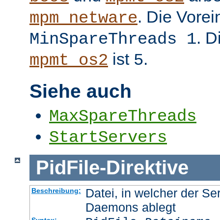
. Die Vorei
mpm_netware
. D
MinSpareThreads 1
ist
.
mpmt_os2
5
Siehe auch
MaxSpareThreads
StartServers
PidFile
-
Direktive
Datei, in welcher der Se
Beschreibung:
Daemons ablegt
Syntax: