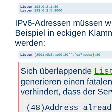
Listen
192.0
.
2.1
:
80
Listen
192.0
.
2.5
:
8000
IPv6-Adressen müssen wi
Beispiel in eckigen Kla
werden:
Listen
[
2001:db8::a00:20ff:fea7:ccea
]:
80
Sich überlappende
Lis
generieren einen fatalen
verhindert, dass der Ser
(48)Address alread