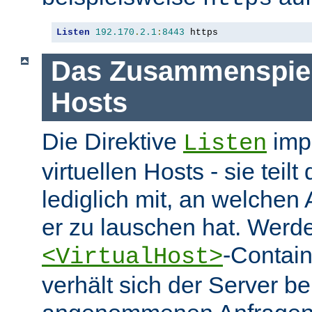
Listen
192.170
.
2.1
:
8443
 https
Das Zusammenspiel 
Hosts
Die Direktive
impl
Listen
virtuellen Hosts - sie tei
lediglich mit, an welchen
er zu lauschen hat. Werd
-Contai
<VirtualHost>
verhält sich der Server be