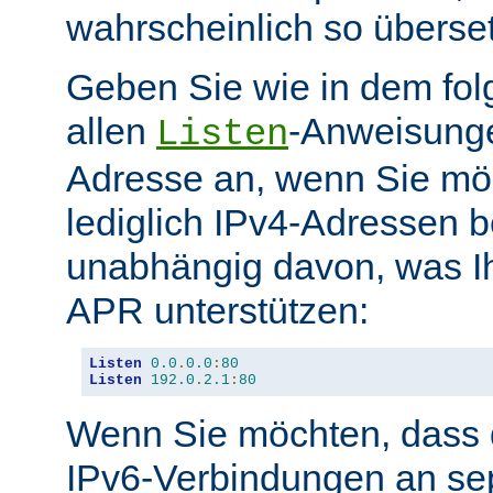
wahrscheinlich so überse
Geben Sie wie in dem fol
allen
-Anweisunge
Listen
Adresse an, wenn Sie möc
lediglich IPv4-Adressen b
unabhängig davon, was Ih
APR unterstützen:
Listen
0.0
.
0.0
:
80
Listen
192.0
.
2.1
:
80
Wenn Sie möchten, dass d
IPv6-Verbindungen an se