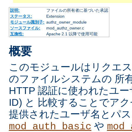
説明:
ファイルの所有者に基づいた承認
ステータス:
Extension
モジュール識別子:
authz_owner_module
ソースファイル:
mod_authz_owner.c
互換性:
Apache 2.1 以降で使用可能
概要
このモジュールはリクエ
のファイルシステムの 所
HTTP 認証に使われたユーザ
ID) と 比較することで
提供されたユーザ名とパス
や
mod_auth_basic
mod_