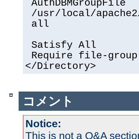
AuthDBMGroupFile
/usr/local/apache2
all
Satisfy All
Require file-group
</Directory>
コメント
Notice:
This is not a Q&A sect