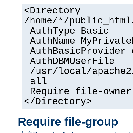
<Directory
/home/*/public_html
AuthType Basic
AuthName MyPrivate
AuthBasicProvider 
AuthDBMUserFile
/usr/local/apache2
all
Require file-owner
</Directory>
Require file-group