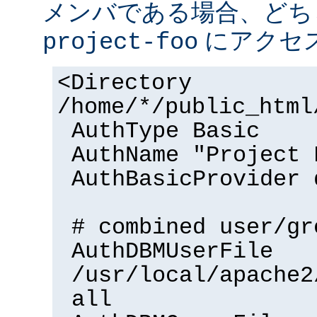
メンバである場合、どち
にアクセ
project-foo
<Directory
/home/*/public_html
AuthType Basic
AuthName "Project 
AuthBasicProvider 
# combined user/gr
AuthDBMUserFile
/usr/local/apache2
all