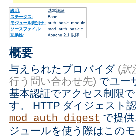
説明:
基本認証
ステータス:
Base
モジュール識別子:
auth_basic_module
ソースファイル:
mod_auth_basic.c
互換性:
Apache 2.1 以降
概要
与えられたプロバイダ
(
訳
行う問い合わせ先)
でユーザ
基本認証でアクセス制限で
す。 HTTP ダイジェス
で提供
mod_auth_digest
ジュールを使う際はこのモ