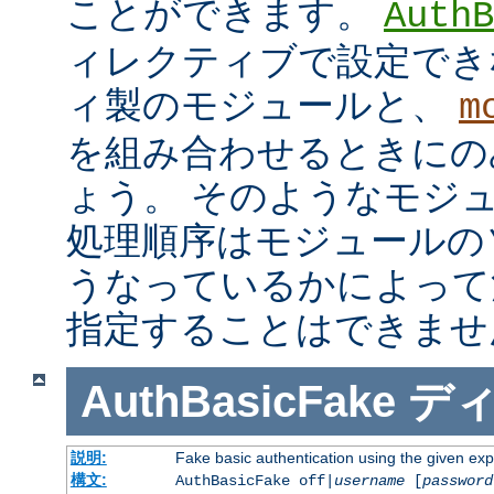
ことができます。
AuthB
ィレクティブで設定でき
ィ製のモジュールと、
m
を組み合わせるときにの
ょう。 そのようなモジ
処理順序はモジュールの
うなっているかによって
指定することはできませ
AuthBasicFake
デ
説明:
Fake basic authentication using the given e
構文:
AuthBasicFake off|
username
[
password