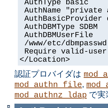
AuthType basic
AuthName "private 
AuthBasicProvider 
AuthDBMType SDBM
AuthDBMUserFile
/www/etc/dbmpasswd
Require valid-user
</Location>
認証プロバイダは
mod_a
,
mod_authn_file
mod_
で実
mod_authnz_ldap