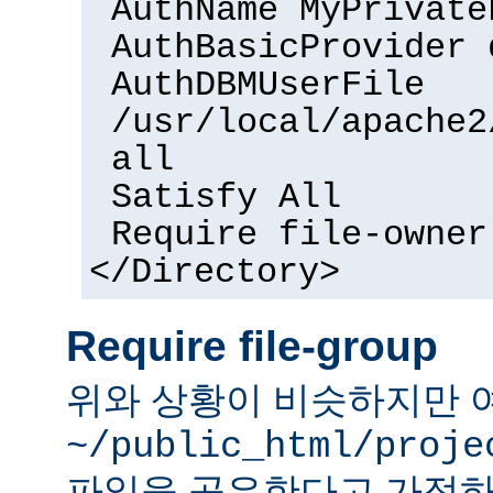
AuthName MyPrivate
AuthBasicProvider 
AuthDBMUserFile
/usr/local/apache2
all
Satisfy All
Require file-owner
</Directory>
Require file-group
위와 상황이 비슷하지만 
~/public_html/proje
파일을 공유한다고 가정하