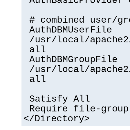
AuthBasicProvider 
# combined user/gr
AuthDBMUserFile
/usr/local/apache2
all
AuthDBMGroupFile
/usr/local/apache2
all
Satisfy All
Require file-group
</Directory>