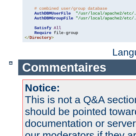
# combined user/group database
AuthDBMUserFile
"/usr/local/apache2/etc/
AuthDBMGroupFile
"/usr/local/apache2/etc/
Satisfy
All
Require
</
Directory
>
Lang
Commentaires
Notice:
This is not a Q&A sect
should be pointed towar
documentation or serve
our moderators if they a