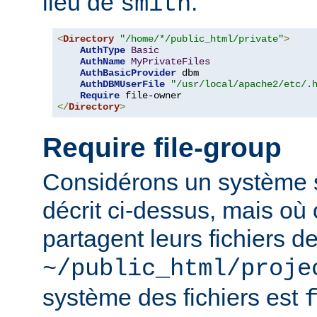
lieu de
.
smith
<
Directory
"/home/*/public_html/private"
>
AuthType
Basic
AuthName
MyPrivateFiles
AuthBasicProvider
 dbm

AuthDBMUserFile
"/usr/local/apache2/etc/.
Require
</
Directory
>
Require file-group
Considérons un système si
décrit ci-dessus, mais où c
partagent leurs fichiers d
~/public_html/proje
système des fichiers est