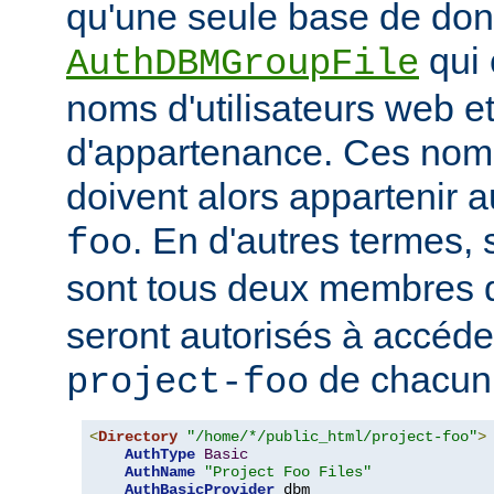
qu'une seule base de do
qui 
AuthDBMGroupFile
noms d'utilisateurs web e
d'appartenance. Ces noms
doivent alors appartenir 
. En d'autres termes, 
foo
sont tous deux membres
seront autorisés à accéde
de chacun 
project-foo
<
Directory
"/home/*/public_html/project-foo"
>
AuthType
Basic
AuthName
"Project Foo Files"
AuthBasicProvider
 dbm
