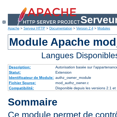
Serveu
Apache
>
Serveur HTTP
>
Documentation
>
Version 2.4
>
Modules
Module Apache mod
Langues Disponible
Description:
Autorisation basée sur l'appartenance
Statut:
Extension
Identificateur de Module:
authz_owner_module
Fichier Source:
mod_authz_owner.c
Compatibilité:
Disponible depuis les versions 2.1 e
Sommaire
Ce module permet de contrô