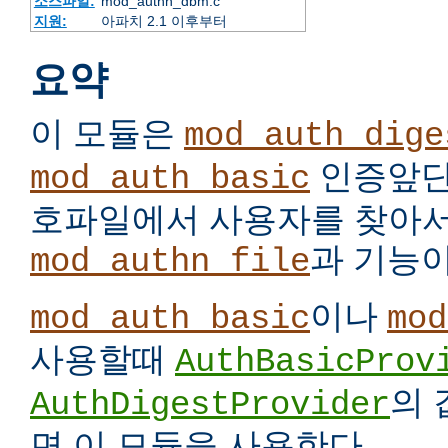
소스파일:
mod_authn_dbm.c
지원:
아파치 2.1 이후부터
요약
이 모듈은
mod_auth_dige
인증앞단
mod_auth_basic
호파일에서 사용자를 찾아서
과 기능이
mod_authn_file
이나
mod_auth_basic
mod
사용할때
AuthBasicProv
의
AuthDigestProvider
면 이 모듈을 사용한다.