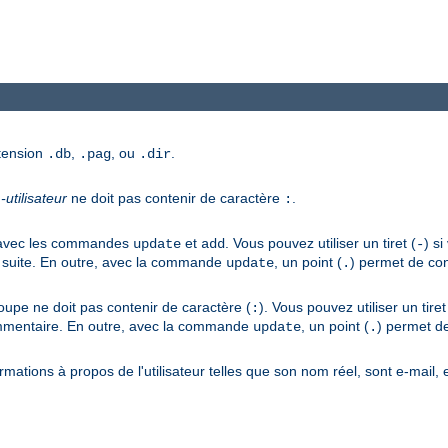
xtension
,
, ou
.
.db
.pag
.dir
utilisateur
ne doit pas contenir de caractère
.
:
er avec les commandes
et
. Vous pouvez utiliser un tiret (
) s
update
add
-
 suite. En outre, avec la commande
, un point (
) permet de con
update
.
upe ne doit pas contenir de caractère (
). Vous pouvez utiliser un tiret
:
commentaire. En outre, avec la commande
, un point (
) permet de
update
.
rmations à propos de l'utilisateur telles que son nom réel, sont e-mail,