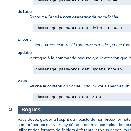
dbmmanage passwords.dat check rbowen
delete
Supprime l'entrée
nom-utilisateur
de
nom-fichier
.
dbmmanage passwords.dat delete rbowen
import
Lit les entrées
(une
nom-utilisateur
:
mot-de-passe
update
Identique à la commande
, à l'exception que
adduser
dbmmanage passwords.dat update rbowen
view
Affiche le contenu du fichier DBM. Si vous spécifiez un
dbmmanage passwords.dat view
Bogues
Vous devez garder à l'esprit qu'il existe de nombreux formats
sont présentes sur votre système. Les trois exemples de b
utilisent des formats de fichiers différents, et vous devez vous