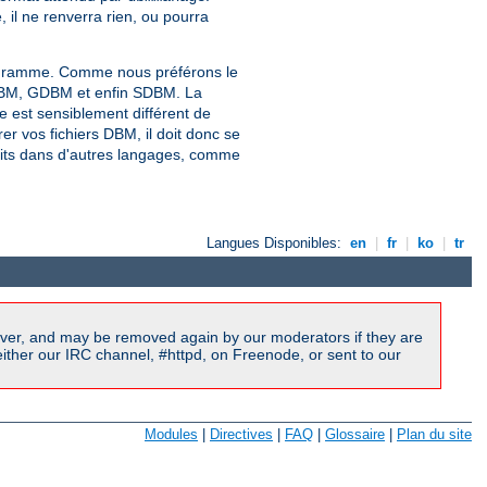
, il ne renverra rien, ou pourra
gramme. Comme nous préférons le
NDBM, GDBM et enfin SDBM. La
re est sensiblement différent de
érer vos fichiers DBM, il doit donc se
rits dans d'autres langages, comme
Langues Disponibles:
en
|
fr
|
ko
|
tr
ver, and may be removed again by our moderators if they are
ither our IRC channel, #httpd, on Freenode, or sent to our
Modules
|
Directives
|
FAQ
|
Glossaire
|
Plan du site