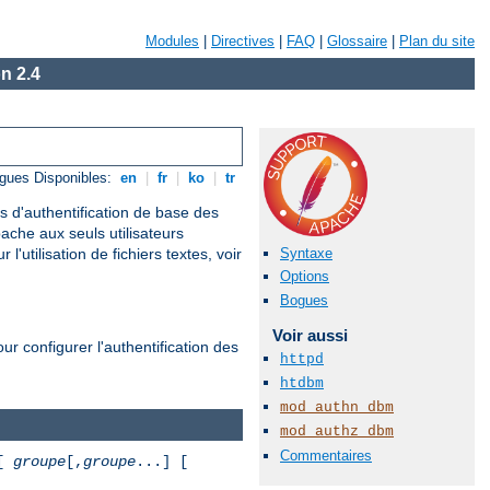
Modules
|
Directives
|
FAQ
|
Glossaire
|
Plan du site
n 2.4
M
gues Disponibles:
en
|
fr
|
ko
|
tr
s d'authentification de base des
ache aux seuls utilisateurs
Syntaxe
'utilisation de fichiers textes, voir
Options
Bogues
Voir aussi
 configurer l'authentification des
httpd
htdbm
mod_authn_dbm
mod_authz_dbm
Commentaires
[
groupe
[,
groupe
...] [