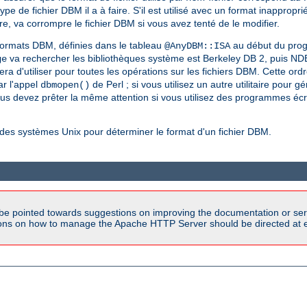
 de fichier DBM il a à faire. S'il est utilisé avec un format inapproprié
re, va corrompre le fichier DBM si vous avez tenté de le modifier.
formats DBM, définies dans le tableau
au début du pro
@AnyDBM::ISA
va rechercher les bibliothèques système est Berkeley DB 2, puis 
ge
era d'utiliser pour toutes les opérations sur les fichiers DBM. Cette ord
par l'appel
de Perl ; si vous utilisez un autre utilitaire pour g
dbmopen()
us devez prêter la même attention si vous utilisez des programmes éc
t des systèmes Unix pour déterminer le format d'un fichier DBM.
be pointed towards suggestions on improving the documentation or ser
tions on how to manage the Apache HTTP Server should be directed at e