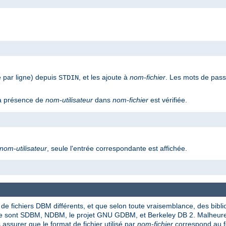
 par ligne) depuis
, et les ajoute à
nom-fichier
. Les mots de passe
STDIN
 la présence de
nom-utilisateur
dans
nom-fichier
est vérifiée.
nom-utilisateur
, seule l'entrée correspondante est affichée.
 de fichiers DBM différents, et que selon toute vraisemblance, des bibl
ase sont SDBM, NDBM, le projet GNU GDBM, et Berkeley DB 2. Malheure
 assurer que le format de fichier utilisé par
nom-fichier
correspond au f