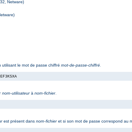
n32, Netware)
Netware)
 utilisant le mot de passe chiffré
mot-de-passe-chiffré
.
nEF3KSXA
ur
nom-utilisateur
à
nom-fichier
.
ur
est présent dans
nom-fichier
et si son mot de passe correspond au m