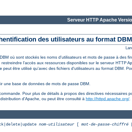
Serveur HTTP Apache Versio
entification des utilisateurs au format DB
Lan
 DBM où sont stockés les noms d'utilisateurs et mots de passe à des fin
de restreindre l'accès aux ressources disponibles sur le serveur HTTP Ap
eut être utilisé qu'avec des fichiers d'utilisateurs au format DBM. Pour l
tenir une base de données de mots de passe DBM.
ommande. Pour plus de détails à propos des directives nécessaires pour
a distribution d'Apache, ou peut être consulté à
http://httpd.apache.org/
.
ck|delete|update
nom-utilisateur
[
mot-de-passe-chiffré