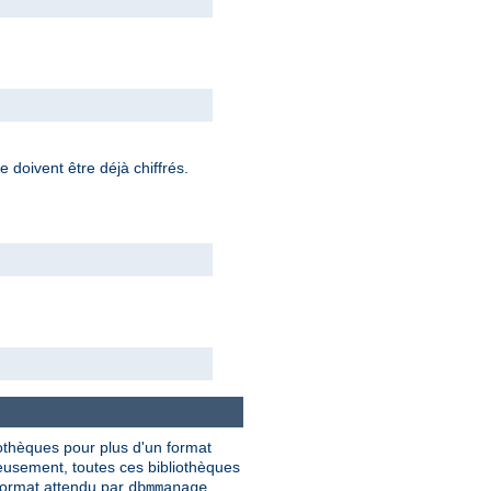
 doivent être déjà chiffrés.
iothèques pour plus d'un format
usement, toutes ces bibliothèques
ormat attendu par
.
dbmmanage