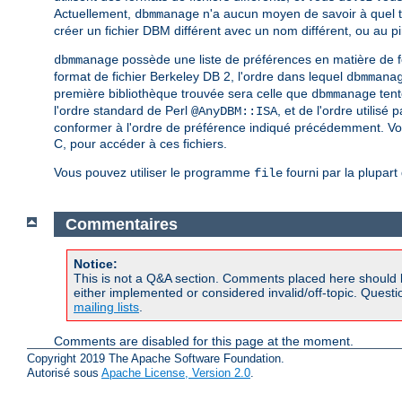
Actuellement,
n'a aucun moyen de savoir à quel type
dbmmanage
créer un fichier DBM différent avec un nom différent, ou au pi
possède une liste de préférences en matière de 
dbmmanage
format de fichier Berkeley DB 2, l'ordre dans lequel
dbmmana
première bibliothèque trouvée sera celle que
tent
dbmmanage
l'ordre standard de Perl
, et de l'ordre utilisé 
@AnyDBM::ISA
conformer à l'ordre de préférence indiqué précédemment. Vo
C, pour accéder à ces fichiers.
Vous pouvez utiliser le programme
fourni par la plupar
file
Commentaires
Notice:
This is not a Q&A section. Comments placed here should 
either implemented or considered invalid/off-topic. Ques
mailing lists
.
Comments are disabled for this page at the moment.
Copyright 2019 The Apache Software Foundation.
Autorisé sous
Apache License, Version 2.0
.