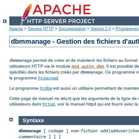
Apache
>
Serveur HTTP
>
Documentation
>
Version 2.4
>
Programmes
dbmmanage - Gestion des fichiers d'auth
permet de créer et de maintenir les fichiers au format
dbmmanage
utilisateurs HTTP via le module
. Il est possible 
mod_authn_dbm
spécifiés dans les fichiers créés par
. Ce programme ne p
dbmmanage
le programme
.
htpasswd
Le programme
est aussi un utilitaire permettant de main
htdbm
Cette page de manuel ne décrit que les arguments de la ligne de c
utilisateurs dans
, voir le manuel httpd qui est fourni avec l
httpd
Syntaxe
dbmmanage
[
codage
]
nom-fichier
add|adduser|che
commentaire
] ] ]