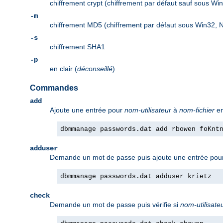
chiffrement crypt (chiffrement par défaut sauf sous Wi
-m
chiffrement MD5 (chiffrement par défaut sous Win32, 
-s
chiffrement SHA1
-p
en clair (
déconseillé
)
Commandes
add
Ajoute une entrée pour
nom-utilisateur
à
nom-fichier
en
dbmmanage passwords.dat add rbowen foKnt
adduser
Demande un mot de passe puis ajoute une entrée po
dbmmanage passwords.dat adduser krietz
check
Demande un mot de passe puis vérifie si
nom-utilisate