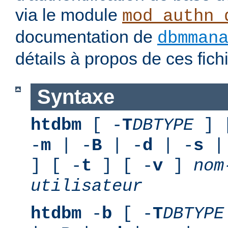
via le module
mod_authn_
documentation de
dbmman
détails à propos de ces fic
Syntaxe
htdbm
[ -
T
DBTYPE
] 
-
m
| -
B
| -
d
| -
s
|
] [ -
t
] [ -
v
]
nom
utilisateur
htdbm
-
b
[ -
T
DBTYPE