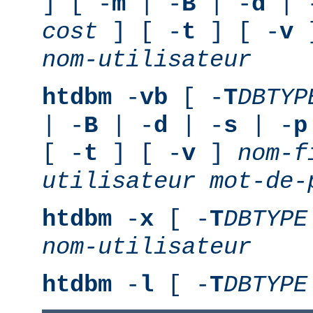
] [ -
m
| -
B
| -
d
| 
cost
] [ -
t
] [ -
v
nom-utilisateur
htdbm
-
vb
[ -
T
DBTYP
| -
B
| -
d
| -
s
| -
p
[ -
t
] [ -
v
]
nom-f
utilisateur
mot-de-
htdbm
-
x
[ -
T
DBTYPE
nom-utilisateur
htdbm
-
l
[ -
T
DBTYPE