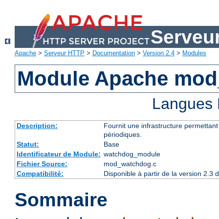
Serveu
Apache
>
Serveur HTTP
>
Documentation
>
Version 2.4
>
Modules
Module Apache mod
Langues 
Description:
Fournit une infrastructure permettan
périodiques.
Statut:
Base
Identificateur de Module:
watchdog_module
Fichier Source:
mod_watchdog.c
Compatibilité:
Disponible à partir de la version 2.
Sommaire