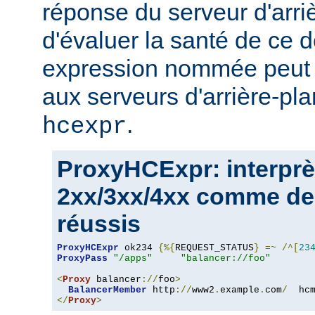
réponse du serveur d'arri
d'évaluer la santé de ce d
expression nommée peut a
aux serveurs d'arrière-pla
.
hcexpr
ProxyHCExpr: interprè
2xx/3xx/4xx comme de
réussis
ProxyHCExpr
 ok234 
{%{
REQUEST_STATUS
}
=~
/^[
23
ProxyPass
"/apps"
"balancer://foo"
<
Proxy
 balancer
://
foo
>
BalancerMember
 http
://
www2
.
example
.
com
/
  hc
</
Proxy
>