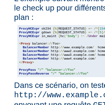
le check up pour différent
plan :
ProxyHCExpr
 ok234 
{%{
REQUEST_STATUS
}
=~
/^[
23
ProxyHCExpr
 gdown 
{%{
REQUEST_STATUS
}
=~
/^[
5
]
ProxyHCExpr
 in_maint 
{
hc
(
'body'
)
!~
/
Under
 ma
<
Proxy
 balancer
://
foo
>
BalancerMember
 http
://
www
.
example
.
com
/
  hcm
BalancerMember
 http
://
www2
.
example
.
com
/
 hcm
BalancerMember
 http
://
www3
.
example
.
com
/
 hcm
BalancerMember
 http
://
www4
.
example
.
com
/
</
Proxy
>
ProxyPass
"/"
"balancer://foo"
ProxyPassReverse
"/"
"balancer://foo"
Dans ce scénario, on teste
http://www.example.
envoyant une requête