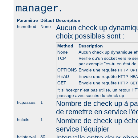
.
manager
Paramètre
Défaut
Description
Aucun check up dynamique
hcmethod
None
choix possibles sont :
Method
Description
None
Aucun check up dynamique ef
TCP
Vérifie qu'un socket vers le se
par exemple "es-tu en état de 
OPTIONS
Envoie une requête
HTTP OPT
HEAD
Envoie une requête
HTTP HEA
GET
Envoie une requête
HTTP GET
*: si hcexpr n'est pas utilisé, un retour
passage avec succès du check up.
Nombre de check up à pa
hcpasses
1
de remettre en service l'é
Nombre de check up écho
hcfails
1
service l'équipier
hcinterval
30