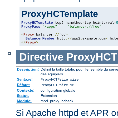
ProxyHCTemplate
ProxyHCTemplate
 tcp5 hcmethod
=
tcp hcinterval
=
ProxyPass
"/apps"
"balancer://foo"
<
Proxy
 balancer
://
foo
>
BalancerMember
 http
://
www2
.
example
.
com
/
 hct
</
Proxy
>
Directive
ProxyHCT
Description:
Définit la taille totale, pour l'ensemble du serv
des équipiers
Syntaxe:
ProxyHCTPsize
size
Défaut:
ProxyHCTPsize 16
Contexte:
configuration globale
Statut:
Extension
Module:
mod_proxy_hcheck
Si Apache httpd et APR o