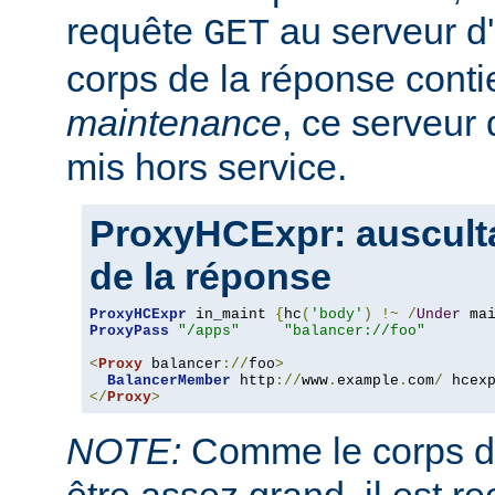
requête
au serveur d'a
GET
corps de la réponse conti
maintenance
, ce serveur 
mis hors service.
ProxyHCExpr: ausculta
de la réponse
ProxyHCExpr
 in_maint 
{
hc
(
'body'
)
!~
/
Under
 ma
ProxyPass
"/apps"
"balancer://foo"
<
Proxy
 balancer
://
foo
>
BalancerMember
 http
://
www
.
example
.
com
/
 hcex
</
Proxy
>
NOTE:
Comme le corps de