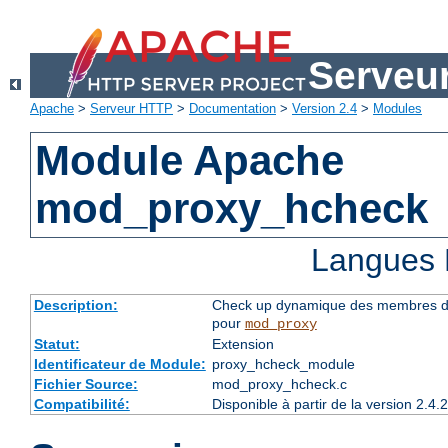
Serveu
Apache
>
Serveur HTTP
>
Documentation
>
Version 2.4
>
Modules
Module Apache
mod_proxy_hcheck
Langues 
Description:
Check up dynamique des membres du 
pour
mod_proxy
Statut:
Extension
Identificateur de Module:
proxy_hcheck_module
Fichier Source:
mod_proxy_hcheck.c
Compatibilité:
Disponible à partir de la version 2.