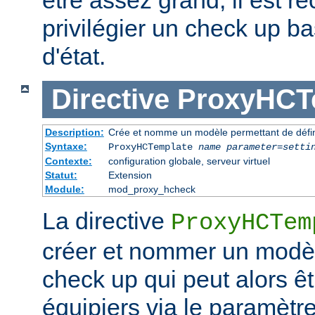
être assez grand, il est
privilégier un check up b
d'état.
Directive
ProxyHCT
Description:
Crée et nomme un modèle permettant de défini
Syntaxe:
ProxyHCTemplate
name
parameter
=
setti
Contexte:
configuration globale, serveur virtuel
Statut:
Extension
Module:
mod_proxy_hcheck
La directive
ProxyHCTem
créer et nommer un modè
check up qui peut alors ê
équipiers via le paramètr