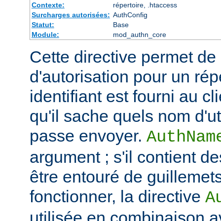
Contexte:
répertoire, .htaccess
Surcharges autorisées:
AuthConfig
Statut:
Base
Module:
mod_authn_core
Cette directive permet de dé
d'autorisation pour un rép
identifiant est fourni au c
qu'il sache quels nom d'ut
passe envoyer.
AuthNam
argument ; s'il contient de
être entouré de guillemet
fonctionner, la directive
A
utilisée en combinaison a