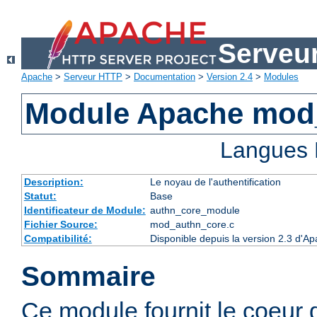
Serveu
Apache
>
Serveur HTTP
>
Documentation
>
Version 2.4
>
Modules
Module Apache mod
Langues 
Description:
Le noyau de l'authentification
Statut:
Base
Identificateur de Module:
authn_core_module
Fichier Source:
mod_authn_core.c
Compatibilité:
Disponible depuis la version 2.3 d'A
Sommaire
Ce module fournit le coeur 