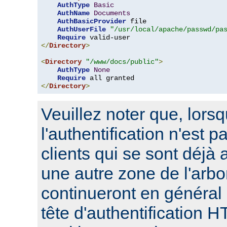
AuthType
Basic
AuthName
Documents
AuthBasicProvider
 file

AuthUserFile
"/usr/local/apache/passwd/pa
Require
</
Directory
>
<
Directory
"/www/docs/public"
>
AuthType
None
Require
</
Directory
>
Veuillez noter que, lors
l'authentification n'est p
clients qui se sont déjà 
une autre zone de l'arbo
continueront en général
tête d'authentification 