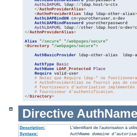
AuthLDAPBindPassword
 yourpassword

AuthLDAPURL
 ldap
://
ldap
.
host
/
o
=
ctx

</
AuthnProviderAlias
>
<
AuthnProviderAlias
 ldap ldap-other-alias
AuthLDAPBindDN
 cn
=
yourotheruser
,
o
=
dev

AuthLDAPBindPassword
 yourotherpassword

AuthLDAPURL
 ldap
://
other
.
ldap
.
host
/
o
=
dev
?
</
AuthnProviderAlias
>
Alias
"/secure"
"/webpages/secure"
<
Directory
"/webpages/secure"
>
AuthBasicProvider
 ldap-other-alias  ldap-a
AuthType
Basic
AuthName
LDAP_Protected
Place
Require
 valid-user

# Notez que Require ldap-* ne fonctionner
# AuthnProviderAlias ne fournit pas de co
# fournisseurs d'autorisation implémentés
# fournisseur d'authentification.
</
Directory
>
Directive
AuthNam
Description:
L'identifiant de l'autorisation à uti
Syntaxe:
AuthName
domaine d'autorisa