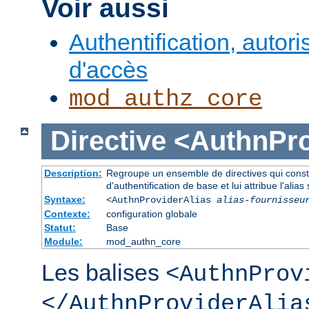
Voir aussi
Authentification, autori
d'accès
mod_authz_core
Directive
<AuthnPro
Description:
Regroupe un ensemble de directives qui consti
d'authentification de base et lui attribue l'alias 
Syntaxe:
<AuthnProviderAlias
alias-fournisseu
Contexte:
configuration globale
Statut:
Base
Module:
mod_authn_core
Les balises
<AuthnProv
</AuthnProviderAlia