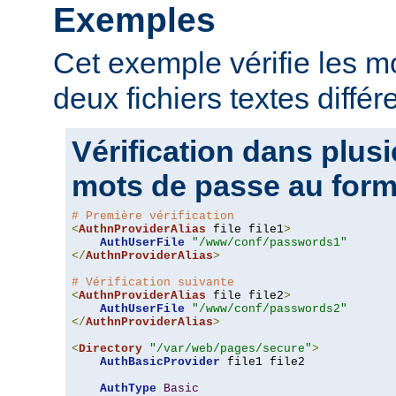
Exemples
Cet exemple vérifie les 
deux fichiers textes différ
Vérification dans plusi
mots de passe au form
# Première vérification
<
AuthnProviderAlias
 file file1
>
AuthUserFile
"/www/conf/passwords1"
</
AuthnProviderAlias
>
# Vérification suivante
<
AuthnProviderAlias
 file file2
>
AuthUserFile
"/www/conf/passwords2"
</
AuthnProviderAlias
>
<
Directory
"/var/web/pages/secure"
>
AuthBasicProvider
 file1 file2

AuthType
Basic