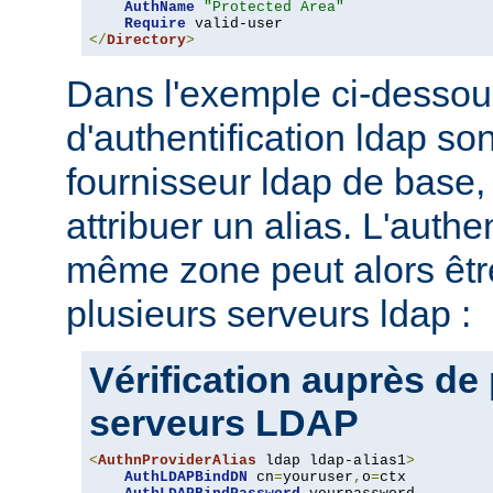
AuthName
"Protected Area"
Require
</
Directory
>
Dans l'exemple ci-dessou
d'authentification ldap son
fournisseur ldap de base, 
attribuer un alias. L'authe
même zone peut alors être
plusieurs serveurs ldap :
Vérification auprès de
serveurs LDAP
<
AuthnProviderAlias
 ldap ldap-alias1
>
AuthLDAPBindDN
 cn
=
youruser
,
o
=
ctx
