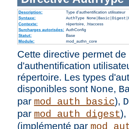
Description:
Type d'authentification utilisateur
Syntaxe:
AuthType None|Basic|Digest|
Contexte:
répertoire, .htaccess
Surcharges autorisées:
AuthConfig
Statut:
Base
Module:
mod_authn_core
Cette directive permet de d
d'authentification utilisat
répertoire. Les types d'aut
disponibles sont
,
None
B
par
),
mod_auth_basic
D
par
),
mod_auth_digest
(implémenté par
mod_au