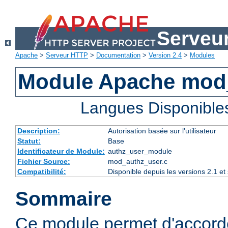
Serveu
Apache
>
Serveur HTTP
>
Documentation
>
Version 2.4
>
Modules
Module Apache mod
Langues Disponible
Description:
Autorisation basée sur l'utilisateur
Statut:
Base
Identificateur de Module:
authz_user_module
Fichier Source:
mod_authz_user.c
Compatibilité:
Disponible depuis les versions 2.1 e
Sommaire
Ce module permet d'accorde