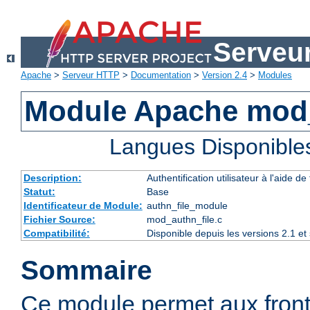
Serveu
Apache
>
Serveur HTTP
>
Documentation
>
Version 2.4
>
Modules
Module Apache mod_
Langues Disponible
Description:
Authentification utilisateur à l'aide de 
Statut:
Base
Identificateur de Module:
authn_file_module
Fichier Source:
mod_authn_file.c
Compatibilité:
Disponible depuis les versions 2.1 e
Sommaire
Ce module permet aux fron