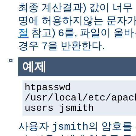
최종 계산결과) 값이 너무
명에 허용하지않는 문자가
절
참고)
를, 파일이 올
6
경우
을 반환한다.
7
예제
htpasswd
/usr/local/etc/apac
users jsmith
사용자
의 암호를
jsmith