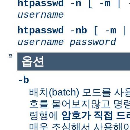
htpasswd
-
n
[ -
m
| 
username
htpasswd
-
nb
[ -
m
|
username
password
옵션
-b
배치(batch) 모드를 
호를 물어보지않고 명령
령행에
암호가 직접 
매우 조심해서 사용해야