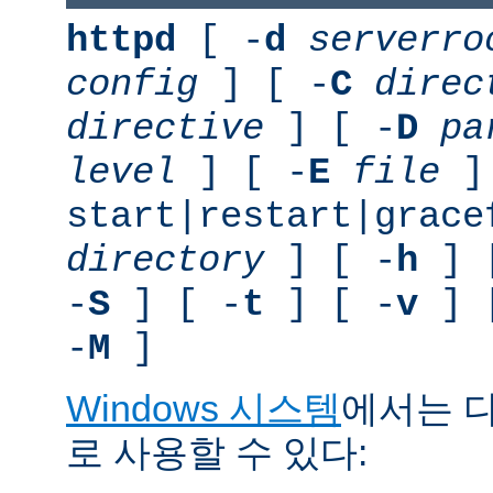
httpd
[ -
d
serverro
config
] [ -
C
direc
directive
] [ -
D
pa
level
] [ -
E
file
]
start|restart|grace
directory
] [ -
h
] 
-
S
] [ -
t
] [ -
v
] 
-
M
]
Windows 시스템
에서는 
로 사용할 수 있다: