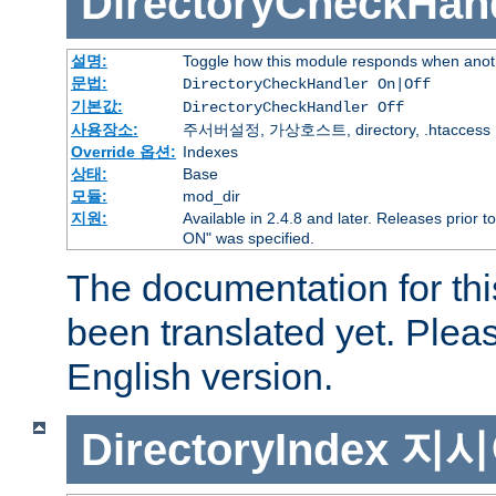
DirectoryCheckHan
설명:
Toggle how this module responds when anoth
문법:
DirectoryCheckHandler On|Off
기본값:
DirectoryCheckHandler Off
사용장소:
주서버설정, 가상호스트, directory, .htaccess
Override 옵션:
Indexes
상태:
Base
모듈:
mod_dir
지원:
Available in 2.4.8 and later. Releases prior t
ON" was specified.
The documentation for thi
been translated yet. Plea
English version.
DirectoryIndex
지시