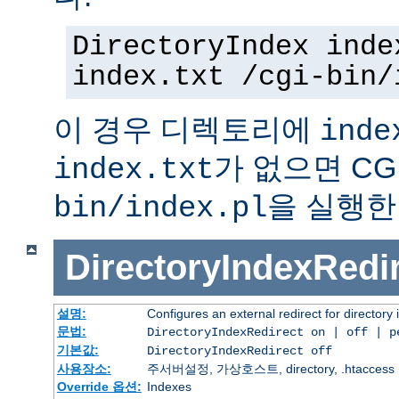
DirectoryIndex inde
index.txt /cgi-bin/
이 경우 디렉토리에
inde
가 없으면 C
index.txt
을 실행한
bin/index.pl
DirectoryIndexRedi
설명:
Configures an external redirect for directory
문법:
DirectoryIndexRedirect on | off | 
기본값:
DirectoryIndexRedirect off
사용장소:
주서버설정, 가상호스트, directory, .htaccess
Override 옵션:
Indexes