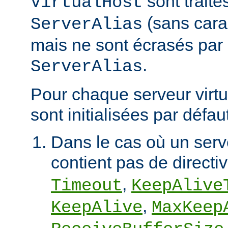
sont trait
VirtualHost
(sans cara
ServerAlias
mais ne sont écrasés par 
.
ServerAlias
Pour chaque serveur virtu
sont initialisées par défaut
Dans le cas où un serve
contient pas de directi
,
Timeout
KeepAlive
,
KeepAlive
MaxKeep