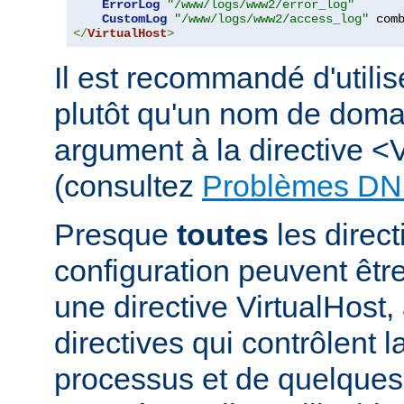
ErrorLog
"/www/logs/www2/error_log"
CustomLog
"/www/logs/www2/access_log"
</
VirtualHost
>
Il est recommandé d'utili
plutôt qu'un nom de dom
argument à la directive <
(consultez
Problèmes DN
Presque
toutes
les direct
configuration peuvent êt
une directive VirtualHost,
directives qui contrôlent l
processus et de quelques