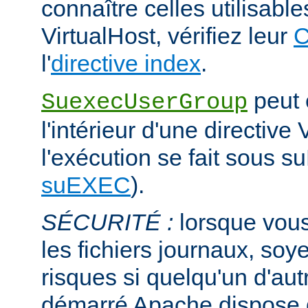
connaître celles utilisabl
VirtualHost, vérifiez leur
C
l'
directive index
.
peut ê
SuexecUserGroup
l'intérieur d'une directive 
l'exécution se fait sous s
suEXEC
).
SÉCURITÉ :
lorsque vous
les fichiers journaux, soye
risques si quelqu'un d'aut
démarré Apache dispose de