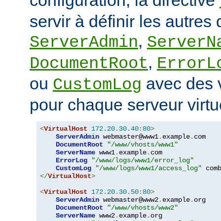
servir à définir les autres 
,
ServerAdmin
ServerN
,
DocumentRoot
ErrorL
ou
avec des v
CustomLog
pour chaque serveur virtu
<
VirtualHost
172.20
.
30.40
:
80
>
ServerAdmin
 webmaster@www1
.
example
.
com

DocumentRoot
"/www/vhosts/www1"
ServerName
 www1
.
example
.
com

ErrorLog
"/www/logs/www1/error_log"
CustomLog
"/www/logs/www1/access_log"
</
VirtualHost
>
<
VirtualHost
172.20
.
30.50
:
80
>
ServerAdmin
 webmaster@www2
.
example
.
org

DocumentRoot
"/www/vhosts/www2"
ServerName
 www2
.
example
.
org
