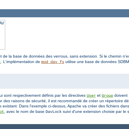
AV
 de la base de données des verrous, sans extension. Si le chemin n'es
. L'implémentation de
utilise une base de données SDBM p
t
mod_dav_fs
ui sont respectivement définis par les directives
et
doivent 
User
Group
our des raisons de sécurité, il est recommandé de créer un répertoire 
re existant. Dans l'exemple ci-dessus, Apache va créer des fichiers dans
, avec le nom de base
suivi d'une extension choisie par le 
ot
DavLock