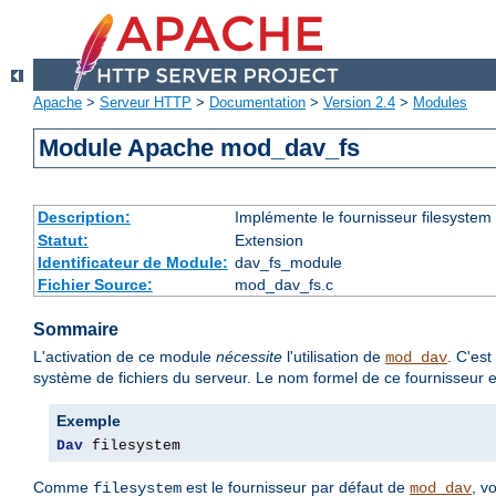
Apache
>
Serveur HTTP
>
Documentation
>
Version 2.4
>
Modules
Module Apache mod_dav_fs
Description:
Implémente le fournisseur filesystem
Statut:
Extension
Identificateur de Module:
dav_fs_module
Fichier Source:
mod_dav_fs.c
Sommaire
L'activation de ce module
nécessite
l'utilisation de
. C'es
mod_dav
système de fichiers du serveur. Le nom formel de ce fournisseur 
Exemple
Dav
 filesystem
Comme
est le fournisseur par défaut de
, v
filesystem
mod_dav