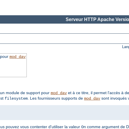
Serveur HTTP Apache Versio
Lan
 pour
mod_dav
t un module de support pour
et à ce titre, il permet l'accès à 
mod_dav
est
. Les fournisseurs supports de
sont invoqués v
filesystem
mod_dav
ous pouvez vous contenter d'utiliser la valeur
comme argument de D
On