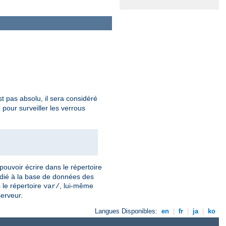
t pas absolu, il sera considéré
our surveiller les verrous
pouvoir écrire dans le répertoire
dédié à la base de données des
 le répertoire
, lui-même
var/
serveur.
Langues Disponibles:
en
|
fr
|
ja
|
ko