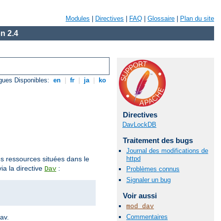
Modules
|
Directives
|
FAQ
|
Glossaire
|
Plan du site
n 2.4
gues Disponibles:
en
|
fr
|
ja
|
ko
Directives
DavLockDB
Traitement des bugs
Journal des modifications de
httpd
des ressources situées dans le
ia la directive
:
Dav
Problèmes connus
Signaler un bug
Voir aussi
mod_dav
Commentaires
av.