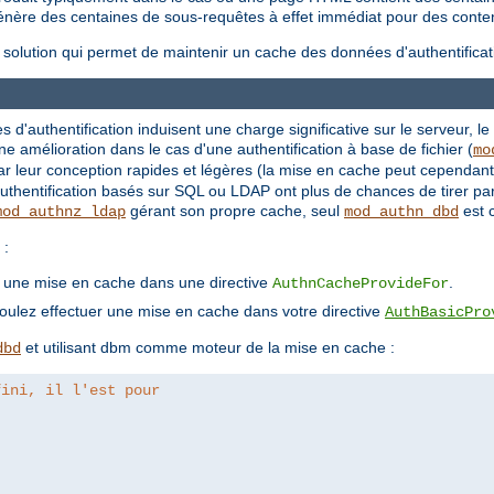
 génère des centaines de sous-requêtes à effet immédiat pour des conte
olution qui permet de maintenir un cache des données d'authentificat
es d'authentification induisent une charge significative sur le serveur, le
amélioration dans le cas d'une authentification à base de fichier (
mo
r leur conception rapides et légères (la mise en cache peut cependant s
authentification basés sur SQL ou LDAP ont plus de chances de tirer pa
gérant son propre cache, seul
est 
mod_authnz_ldap
mod_authn_dbd
 :
er une mise en cache dans une directive
.
AuthnCacheProvideFor
voulez effectuer une mise en cache dans votre directive
AuthBasicPro
et utilisant dbm comme moteur de la mise en cache :
dbd
fini, il l'est pour