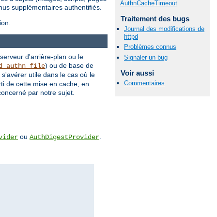
AuthnCacheTimeout
nus supplémentaires authentifiés.
Traitement des bugs
ion.
Journal des modifications de
httpd
Problèmes connus
 serveur d'arrière-plan ou le
Signaler un bug
) ou de base de
d_authn_file
Voir aussi
'avérer utile dans le cas où le
Commentaires
rti de cette mise en cache, en
concerné par notre sujet.
ou
.
vider
AuthDigestProvider