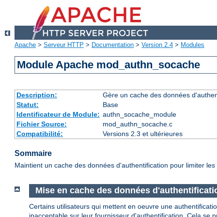
Apache
>
Serveur HTTP
>
Documentation
>
Version 2.4
>
Modules
Module Apache mod_authn_socache
Description:
Gère un cache des données d'authenti
Statut:
Base
Identificateur de Module:
authn_socache_module
Fichier Source:
mod_authn_socache.c
Compatibilité:
Versions 2.3 et ultérieures
Sommaire
Maintient un cache des données d'authentification pour limiter les s
Mise en cache des données d'authentificati
Certains utilisateurs qui mettent en oeuvre une authentifica
inacceptable sur leur fournisseur d'authentification. Cela s