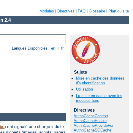
Modules
|
Directives
|
FAQ
|
Glossaire
|
Plan du site
n 2.4
Langues Disponibles:
en
|
fr
Sujets
Mise en cache des données
d'authentification
Utilisation
La mise en cache avec les
modules tiers
Directives
AuthnCacheContext
AuthnCacheEnable
AuthnCacheProvideFor
) ont signalé une charge induite
bd
AuthnCacheSOCache
es d'objets (images, scripts, pages