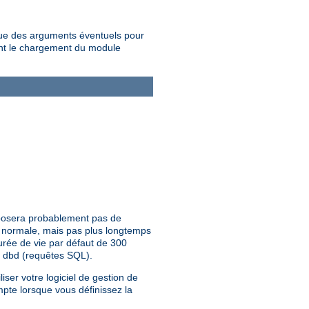
que des arguments éventuels pour
tant le chargement du module
 posera probablement pas de
te normale, mais pas plus longtemps
urée de vie par défaut de 300
e dbd (requêtes SQL).
iser votre logiciel de gestion de
mpte lorsque vous définissez la