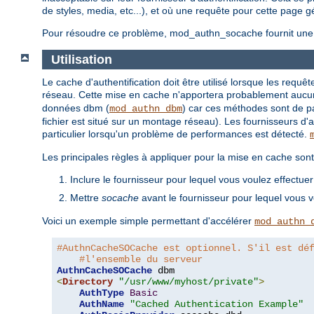
de styles, media, etc...), et où une requête pour cette page
Pour résoudre ce problème, mod_authn_socache fournit une s
Utilisation
Le cache d'authentification doit être utilisé lorsque les requêt
réseau. Cette mise en cache n'apportera probablement aucune 
données dbm (
) car ces méthodes sont de pa
mod_authn_dbm
fichier est situé sur un montage réseau). Les fournisseurs d'
particulier lorsqu'un problème de performances est détecté.
Les principales règles à appliquer pour la mise en cache sont
Inclure le fournisseur pour lequel vous voulez effectu
Mettre
socache
avant le fournisseur pour lequel vous 
Voici un exemple simple permettant d'accélérer
mod_authn_
#AuthnCacheSOCache est optionnel. S'il est dé
#l'ensemble du serveur
AuthnCacheSOCache
<
Directory
"/usr/www/myhost/private"
>
AuthType
Basic
AuthName
"Cached Authentication Example"