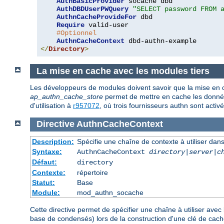
AuthBasicProvider
 socache dbd

AuthDBDUserPWQuery
"SELECT password FROM 
AuthnCacheProvideFor
 dbd

Require
 valid-user

#Optionnel
AuthnCacheContext
</
Directory
>
La mise en cache avec les modules tiers
Les développeurs de modules doivent savoir que la mise en 
ap_authn_cache_store
permet de mettre en cache les donnée
d'utilisation à
r957072
, où trois fournisseurs authn sont activ
Directive
AuthnCacheContext
Description:
Spécifie une chaîne de contexte à utiliser dans
Syntaxe:
AuthnCacheContext
directory|server|c
Défaut:
directory
Contexte:
répertoire
Statut:
Base
Module:
mod_authn_socache
Cette directive permet de spécifier une chaîne à utiliser avec 
base de condensés) lors de la construction d'une clé de cache