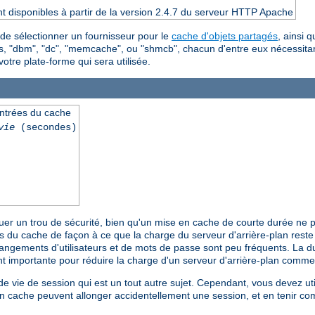
t disponibles à partir de la version 2.4.7 du serveur HTTP Apache
 de sélectionner un fournisseur pour le
cache d'objets partagés
, ainsi 
tres, "dbm", "dc", "memcache", ou "shmcb", chacun d'entre eux nécessi
votre plate-forme qui sera utilisée.
entrées du cache
vie
(secondes)
tuer un trou de sécurité, bien qu'un mise en cache de courte durée ne
ées du cache de façon à ce que la charge du serveur d'arrière-plan res
hangements d'utilisateurs et de mots de passe sont peu fréquents. La d
nt importante pour réduire la charge d'un serveur d'arrière-plan comm
 vie de session qui est un tout autre sujet. Cependant, vous devez util
 en cache peuvent allonger accidentellement une session, et en tenir co