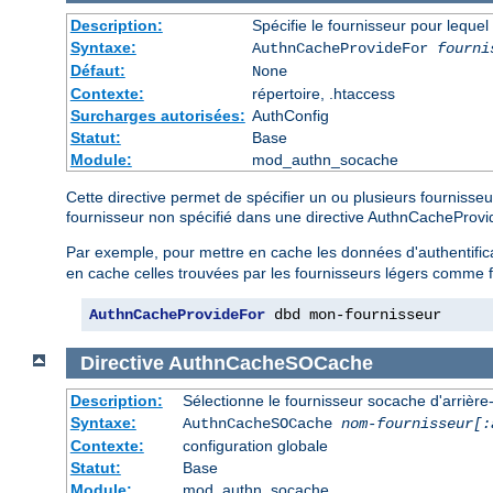
Description:
Spécifie le fournisseur pour leque
Syntaxe:
AuthnCacheProvideFor
fourni
Défaut:
None
Contexte:
répertoire, .htaccess
Surcharges autorisées:
AuthConfig
Statut:
Base
Module:
mod_authn_socache
Cette directive permet de spécifier un ou plusieurs fournisse
fournisseur non spécifié dans une directive AuthnCacheProv
Par exemple, pour mettre en cache les données d'authentific
en cache celles trouvées par les fournisseurs légers comme f
AuthnCacheProvideFor
 dbd mon-fournisseur
Directive
AuthnCacheSOCache
Description:
Sélectionne le fournisseur socache d'arrière-p
Syntaxe:
AuthnCacheSOCache
nom-fournisseur[:
Contexte:
configuration globale
Statut:
Base
Module:
mod_authn_socache