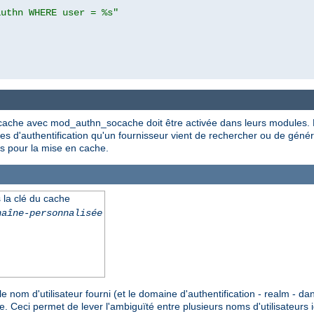
authn WHERE user = %s"
cache avec mod_authn_socache doit être activée dans leurs modules. L
s d'authentification qu'un fournisseur vient de rechercher ou de géné
és pour la mise en cache.
 la clé du cache
haîne-personnalisée
le nom d'utilisateur fourni (et le domaine d'authentification - realm - da
. Ceci permet de lever l'ambiguïté entre plusieurs noms d'utilisateurs 