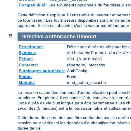
Compatibilité:
Les arguments optionnels du fournisseur son
Cette définition s'applique à l'ensemble du serveur et permet
ce fournisseur. Les fournisseurs disponibles sont, entre au
approprié. Si elle est absente, c'est la valeur par défaut pour 
Directive
AuthnCacheTimeout
Description:
Définit une durée de vie pour les 
Syntaxe:
AuthnCacheTimeout
durée-de-
Défaut:
300 (5 minutes)
Contexte:
répertoire, .htaccess
Surcharges autorisées:
AuthConfig
Statut:
Base
Module:
mod_authn_socache
La mise en cache des données d'authentification peut consti
problème. En général, il est conseillé de conserver les entr
; une durée de vie plus longue peut être paramétrée si les c
secondes (5 minutes) est à la fois raisonnable et suffisamme
Cette durée de vie ne doit pas être confondue avec la durée de
session pour vérifier si les données d'authentification mises
durée de vie.