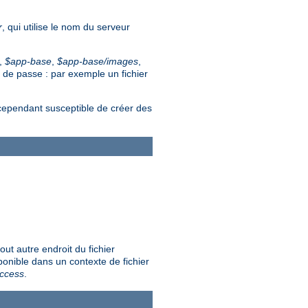
r
, qui utilise le nom du serveur
e,
$app-base
,
$app-base/images
,
t de passe : par exemple un fichier
 cependant susceptible de créer des
out autre endroit du fichier
sponible dans un contexte de fichier
access
.