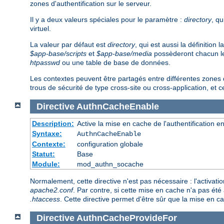
zones d'authentification sur le serveur.
Il y a deux valeurs spéciales pour le paramètre :
directory
, qu
virtuel.
La valeur par défaut est
directory
, qui est aussi la définition
$app-base/scripts
et
$app-base/media
possèderont chacun leur
htpasswd
ou une table de base de données.
Les contextes peuvent être partagés entre différentes zones 
trous de sécurité de type cross-site ou cross-application, et 
Directive
AuthnCacheEnable
Description:
Active la mise en cache de l'authentification en
Syntaxe:
AuthnCacheEnable
Contexte:
configuration globale
Statut:
Base
Module:
mod_authn_socache
Normalement, cette directive n'est pas nécessaire : l'activation
apache2.conf
. Par contre, si cette mise en cache n'a pas été 
.htaccess
. Cette directive permet d'être sûr que la mise en ca
Directive
AuthnCacheProvideFor