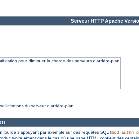
Serveur HTTP Apache Versio
fication pour diminuer la charge des serveurs d'arrière-plan
ollicitations du serveur d'arrière-plan.
on
tion lourde s'appuyant par exemple sur des requêtes SQL (
mod_authn_d
e produit typiquement dans le cas où une page HTML contient des centain