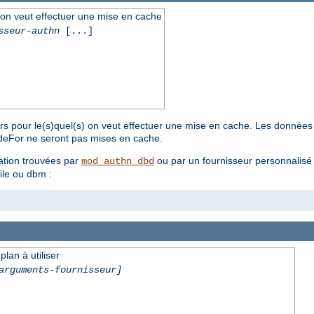
l on veut effectuer une mise en cache
sseur-authn
[...]
urs pour le(s)quel(s) on veut effectuer une mise en cache. Les données 
ideFor ne seront pas mises en cache.
ation trouvées par
ou par un fournisseur personnalis
mod_authn_dbd
ile ou dbm :
lan à utiliser
arguments-fournisseur]