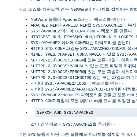
직접 소스를 컴파일한 경우 NetWare에 아파치를 설치하는 방법
NetWare 볼륨에
라는 디렉토리를 만든다
Apache2
과
을
에 복
APACHE2.NLM
APRLIB.NLM
SYS:/APACHE2
아래에
이라는 디렉토리를 만든다
SYS:/APACHE2
BIN
,
,
,
HTDIGEST.NLM
HTPASSWD.NLM
HTDBM.NLM
LOGRES.
아래에
라는 디렉토리를 만든다
SYS:/APACHE2
CONF
파일을
에 복
HTTPD-STD.CONF
SYS:/APACHE2/CONF
,
,
파일을
MIME.TYPES
CHARSET.CONV
MAGIC
SYS:/APA
에 있는 모든 파일과 하위
\HTTPD-2.0\DOCS\ICONS
에 있는 모든 파일과 하위
\HTTPD-2.0\DOCS\MANUAL
에 있는 모든 파일과 하위
\HTTPD-2.0\DOCS\ERROR
에 있는 모든 파일과 하
\HTTPD-2.0\DOCS\DICROOT
서버에
디렉토리를 만든다
SYS:/APACHE2/LOGS
서버에
이란 디렉토
SYS:/APACHE2/APACHE2/CGI-BIN
디렉토리를 만들고 모든 nlm
SYS:/APACHE2/MODULES
파일의 모든
표시를 적절한 설
HTTPD.CONF
@@Value@@
SEARCH ADD SYS:\APACHE2
같이 검색경로에
를 추가한다
SYS:/APACHE2
기본
볼륨이 아닌 다른 볼륨에도 아파치를 설치할 수 있다.
SYS