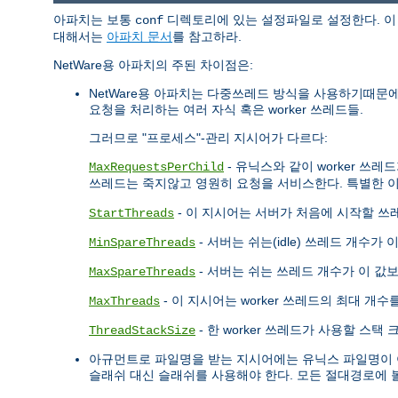
아파치는 보통
디렉토리에 있는 설정파일로 설정한다. 이 
conf
대해서는
아파치 문서
를 참고하라.
NetWare용 아파치의 주된 차이점은:
NetWare용 아파치는 다중쓰레드 방식을 사용하기때문
요청을 처리하는 여러 자식 혹은 worker 쓰레드들.
그러므로 "프로세스"-관리 지시어가 다르다:
- 유닉스와 같이 worker 
MaxRequestsPerChild
쓰레드는 죽지않고 영원히 요청을 서비스한다. 특별한 이
- 이 지시어는 서버가 처음에 시작할 
StartThreads
- 서버는 쉬는(idle) 쓰레드 개수가
MinSpareThreads
- 서버는 쉬는 쓰레드 개수가 이 값
MaxSpareThreads
- 이 지시어는 worker 쓰레드의 최대 개
MaxThreads
- 한 worker 쓰레드가 사용할 스
ThreadStackSize
아규먼트로 파일명을 받는 지시어에는 유닉스 파일명이 아
슬래쉬 대신 슬래쉬를 사용해야 한다. 모든 절대경로에