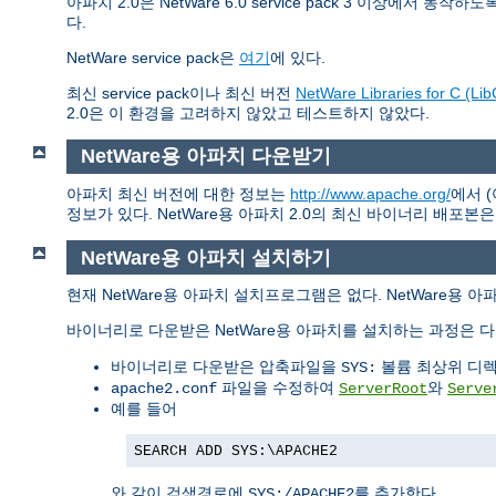
아파치 2.0은 NetWare 6.0 service pack 3 이상에서 동
다.
NetWare service pack은
여기
에 있다.
최신 service pack이나 최신 버전
NetWare Libraries for C (Lib
2.0은 이 환경을 고려하지 않았고 테스트하지 않았다.
NetWare용 아파치 다운받기
아파치 최신 버전에 대한 정보는
http://www.apache.org/
에서 
정보가 있다. NetWare용 아파치 2.0의 최신 바이너리 배포본
NetWare용 아파치 설치하기
현재 NetWare용 아파치 설치프로그램은 없다. NetWare용 
바이너리로 다운받은 NetWare용 아파치를 설치하는 과정은 다
바이너리로 다운받은 압축파일을
볼륨 최상위 디렉
SYS:
파일을 수정하여
와
apache2.conf
ServerRoot
Serve
예를 들어
SEARCH ADD SYS:\APACHE2
와 같이 검색경로에
를 추가한다
SYS:/APACHE2