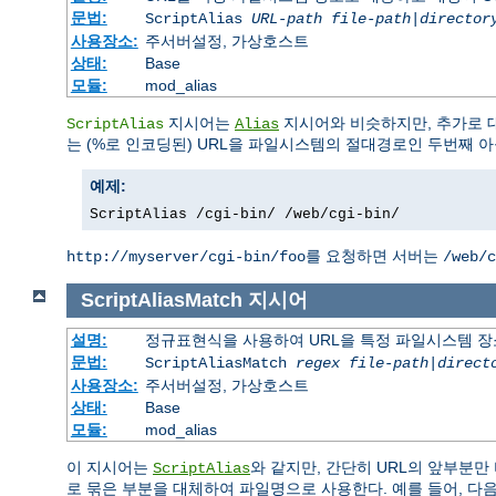
문법:
ScriptAlias
URL-path
file-path
|
director
사용장소:
주서버설정, 가상호스트
상태:
Base
모듈:
mod_alias
지시어는
지시어와 비슷하지만, 추가로 
ScriptAlias
Alias
는 (%로 인코딩된) URL을 파일시스템의 절대경로인 두번째
예제:
ScriptAlias /cgi-bin/ /web/cgi-bin/
를 요청하면 서버는
http://myserver/cgi-bin/foo
/web/c
ScriptAliasMatch
지시어
설명:
정규표현식을 사용하여 URL을 특정 파일시스템 장
문법:
ScriptAliasMatch
regex
file-path
|
direct
사용장소:
주서버설정, 가상호스트
상태:
Base
모듈:
mod_alias
이 지시어는
와 같지만, 간단히 URL의 앞부분
ScriptAlias
로 묶은 부분을 대체하여 파일명으로 사용한다. 예를 들어, 다