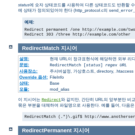
status
에 숫자 상태코드를 사용하여 다른 상태코드도 반환할 수 있
에 상태가 정의되있어야 한다 (http_protocol.c의
send_error
예제:
Redirect permanent /one http://example.com/tw
Redirect 303 /three http://example.com/other
RedirectMatch
지시어
설명:
현재 URL이 정규표현식에 해당하면 외부 리
문법:
RedirectMatch [
status
]
regex
URL
사용장소:
주서버설정, 가상호스트, directory, .htaccess
Override 옵션:
FileInfo
상태:
Base
모듈:
mod_alias
이 지시어는
와 같지만, 간단히 URL의 앞부분만 비
Redirect
묶은 부분을 대체하여 파일명으로 사용한다. 예를 들어, 다음은 
RedirectMatch (.*)\.gif$ http://www.anotherse
RedirectPermanent
지시어