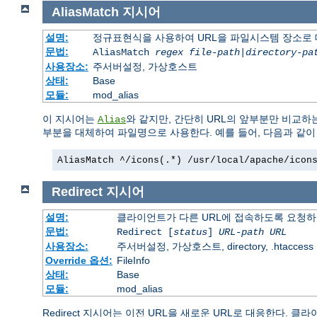
AliasMatch
지시어
설명:
정규표현식을 사용하여 URL을 파일시스템 장소로
문법:
AliasMatch
regex
file-path
|
directory-pa
사용장소:
주서버설정, 가상호스트
상태:
Base
모듈:
mod_alias
이 지시어는
와 같지만, 간단히 URL의 앞부분만 비교하
Alias
부분을 대체하여 파일명으로 사용한다. 예를 들어, 다음과 같
AliasMatch ^/icons(.*) /usr/local/apache/icon
Redirect
지시어
설명:
클라이언트가 다른 URL에 접속하도록 요청
문법:
Redirect [
status
]
URL-path
URL
사용장소:
주서버설정, 가상호스트, directory, .htaccess
Override 옵션:
FileInfo
상태:
Base
모듈:
mod_alias
Redirect 지시어는 이전 URL을 새로운 URL로 대응한다.