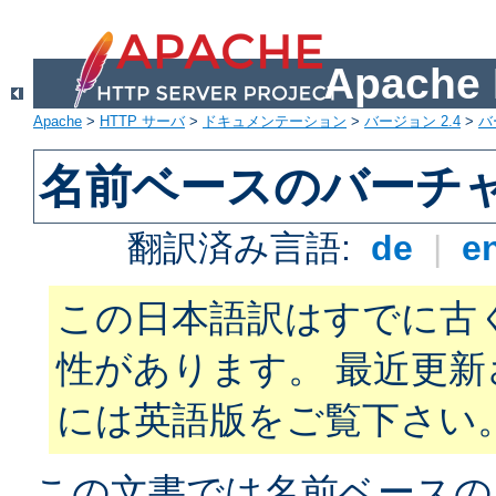
Apach
Apache
>
HTTP サーバ
>
ドキュメンテーション
>
バージョン 2.4
>
バ
名前ベースのバーチ
翻訳済み言語:
de
|
e
この日本語訳はすでに古
性があります。 最近更
には英語版をご覧下さい
この文書では名前ベースの