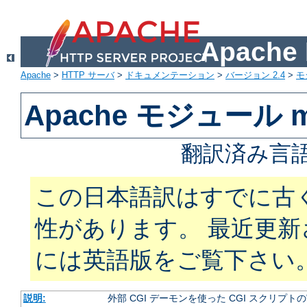
Apach
Apache
>
HTTP サーバ
>
ドキュメンテーション
>
バージョン 2.4
>
モ
Apache モジュール m
翻訳済み言語
この日本語訳はすでに古
性があります。 最近更
には英語版をご覧下さい
説明:
外部 CGI デーモンを使った CGI スクリプト