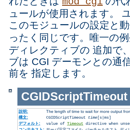
れたときは
の代
mod_cgi
ュールが使用されます。 
このモジュールの設定と
ったく同じです。唯一の
ディレクティブの 追加で
ブは CGI デーモンとの
前を 指定します。
CGIDScriptTimeout
説明:
The length of time to wait for more output f
構文:
CGIDScriptTimeout
time
[s|ms]
デフォルト:
value of
Timeout
directive when unse
コンテキスト:
サーバ設定ファイル, バーチャルホスト, ディレクトリ