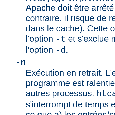
Apache doit être arrêté
contraire, il risque de 
dans le cache). Cette o
l'option
et s'exclue 
-t
l'option
.
-d
-n
Exécution en retrait. L
programme est ralentie
autres processus.
htc
s'interrompt de temps 
ce que a) les entrées/s