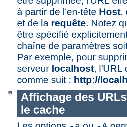
être supprimée, l'URL effe
à partir de l'en-tête
Host
,
et de la
requête
. Notez qu
être spécifié explicitemen
chaîne de paramètres soi
Par exemple, pour suppr
serveur
localhost
, l'URL 
comme suit :
http://local
Affichage des URLs
le cache
Les options
ou
perm
-a
-A