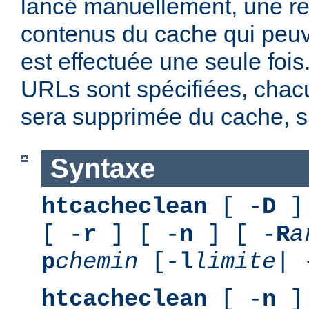
lancé manuellement, une r
contenus du cache qui peuv
est effectuée une seule fois
URLs sont spécifiées, chacu
sera supprimée du cache, si
Syntaxe
htcacheclean
[ -
D
] 
[ -
r
] [ -
n
] [ -
R
a
p
chemin
[-
l
limite
| 
htcacheclean
[ -
n
] 