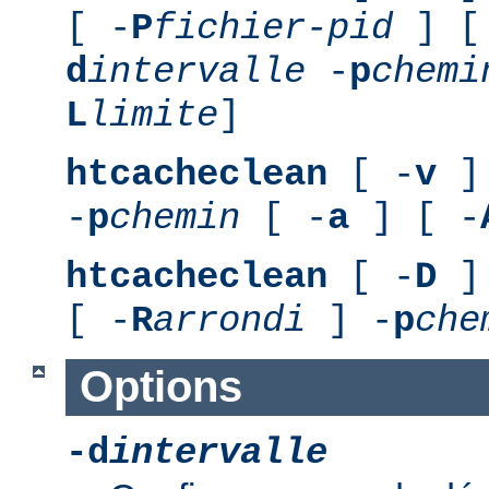
[ -
P
fichier-pid
] [
d
intervalle
-
p
chemi
L
limite
]
htcacheclean
[ -
v
] 
-
p
chemin
[ -
a
] [ -
htcacheclean
[ -
D
] 
[ -
R
arrondi
] -
p
che
Options
-d
intervalle