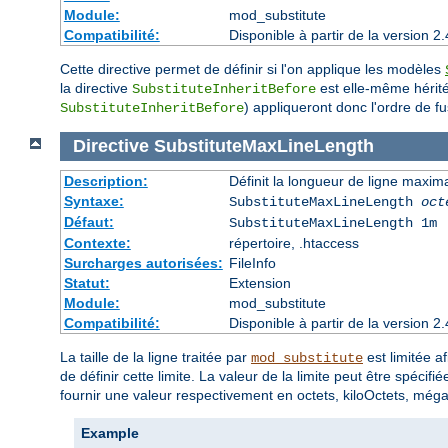
Module:
mod_substitute
Compatibilité:
Disponible à partir de la version
Cette directive permet de définir si l'on applique les modèles
la directive
est elle-même héritée
SubstituteInheritBefore
) appliqueront donc l'ordre de fu
SubstituteInheritBefore
Directive
SubstituteMaxLineLength
Description:
Définit la longueur de ligne maxim
Syntaxe:
SubstituteMaxLineLength
oct
Défaut:
SubstituteMaxLineLength 1m
Contexte:
répertoire, .htaccess
Surcharges autorisées:
FileInfo
Statut:
Extension
Module:
mod_substitute
Compatibilité:
Disponible à partir de la version
La taille de la ligne traitée par
est limitée a
mod_substitute
de définir cette limite. La valeur de la limite peut être spécif
fournir une valeur respectivement en octets, kiloOctets, még
Example