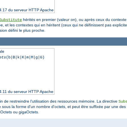
 2.4.17 du serveur HTTP Apache
hérités en premier (valeur
), ou après ceux du contexte
Substitute
on
, et les contextes qui en héritent (ceux qui ne définissent pas explicit
sion défini le plus proche.
ale
ets
(b|B|k|K|m|M|g|G)
 2.4.11 du serveur HTTP Apache
fin de restreindre l'utilisation des ressources mémoire. La directive
Sub
iée sous la forme d'un nombre d'octets, et peut être suffixée par une des
aOctets ou gigaOctets.