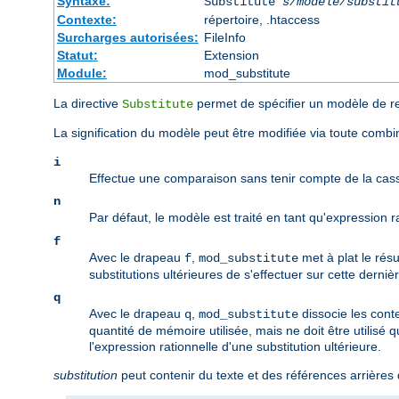
Syntaxe:
Substitute
s/modèle/substit
Contexte:
répertoire, .htaccess
Surcharges autorisées:
FileInfo
Statut:
Extension
Module:
mod_substitute
La directive
permet de spécifier un modèle de r
Substitute
La signification du modèle peut être modifiée via toute comb
i
Effectue une comparaison sans tenir compte de la cas
n
Par défaut, le modèle est traité en tant qu'expression 
f
Avec le drapeau
,
met à plat le résu
f
mod_substitute
substitutions ultérieures de s'effectuer sur cette derni
q
Avec le drapeau
,
dissocie les cont
q
mod_substitute
quantité de mémoire utilisée, mais ne doit être utilisé 
l'expression rationnelle d'une substitution ultérieure.
substitution
peut contenir du texte et des références arrières 