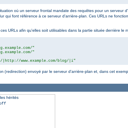
situation où un serveur frontal mandate des requêtes pour un serveur d'
i font référence à ce serveur d'arrière-plan. Ces URLs ne fonctionnen
ces URLs afin qu'elles soit utilisables dans la partie située derrière le 
og.example.com/"
og.example.com/"
m/|http://www.example.com/blog/|i"
(redirection) envoyé par le serveur d'arrière-plan et, dans cet exempl
on
les hérités
off