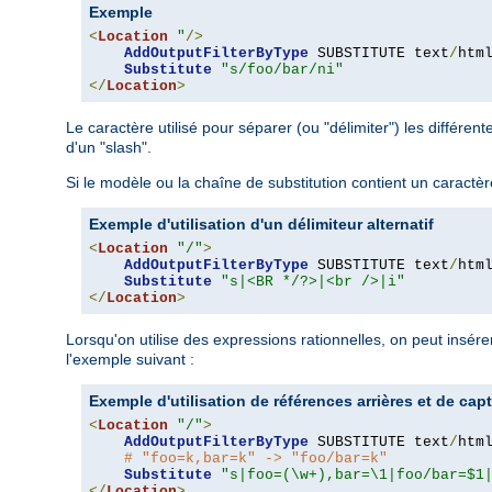
Exemple
<
Location
"
/>
AddOutputFilterByType
 SUBSTITUTE text
/
html
Substitute
"s/foo/bar/ni"
</
Location
>
Le caractère utilisé pour séparer (ou "délimiter") les différent
d'un "slash".
Si le modèle ou la chaîne de substitution contient un caractère sl
Exemple d'utilisation d'un délimiteur alternatif
<
Location
"/"
>
AddOutputFilterByType
 SUBSTITUTE text
/
html
Substitute
"s|<BR */?>|<br />|i"
</
Location
>
Lorsqu'on utilise des expressions rationnelles, on peut insér
l'exemple suivant :
Exemple d'utilisation de références arrières et de cap
<
Location
"/"
>
AddOutputFilterByType
 SUBSTITUTE text
/
html
# "foo=k,bar=k" -> "foo/bar=k"
Substitute
"s|foo=(\w+),bar=\1|foo/bar=$1
</
Location
>