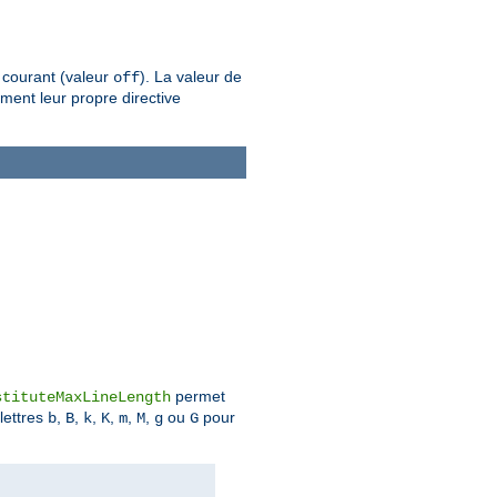
 courant (valeur
). La valeur de
off
ement leur propre directive
permet
stituteMaxLineLength
 lettres
,
,
,
,
,
,
ou
pour
b
B
k
K
m
M
g
G