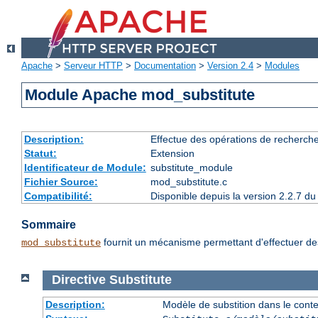
Apache
>
Serveur HTTP
>
Documentation
>
Version 2.4
>
Modules
Module Apache mod_substitute
Description:
Effectue des opérations de recherch
Statut:
Extension
Identificateur de Module:
substitute_module
Fichier Source:
mod_substitute.c
Compatibilité:
Disponible depuis la version 2.2.7 
Sommaire
fournit un mécanisme permettant d'effectuer des
mod_substitute
Directive
Substitute
Description:
Modèle de substition dans le cont