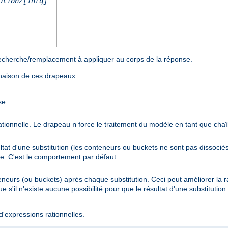
ution/[infq]
echerche/remplacement à appliquer au corps de la réponse.
inaison de ces drapeaux :
se.
rationnelle. Le drapeau
force le traitement du modèle en tant que chaî
n
ltat d'une substitution (les conteneurs ou buckets ne sont pas dissocié
ère. C'est le comportement par défaut.
eneurs (ou buckets) après chaque substitution. Ceci peut améliorer la ra
que s'il n'existe aucune possibilité pour que le résultat d'une substitut
d'expressions rationnelles.