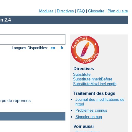
Modules
|
Directives
|
FAQ
|
Glossaire
|
Plan du site
n 2.4
Langues Disponibles:
en
|
fr
Directives
Substitute
SubstituteInheritBefore
SubstituteMaxLineLength
Traitement des bugs
Journal des modifications de
orps de réponses.
httpd
Problèmes connus
Signaler un bug
Voir aussi