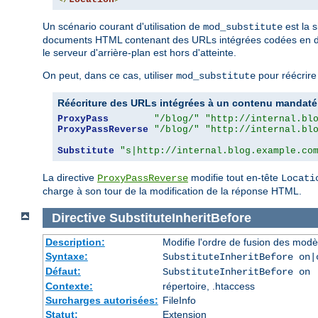
Un scénario courant d'utilisation de
est la 
mod_substitute
documents HTML contenant des URLs intégrées codées en dur qu
le serveur d'arrière-plan est hors d'atteinte.
On peut, dans ce cas, utiliser
pour réécrire 
mod_substitute
Réécriture des URLs intégrées à un contenu mandaté
ProxyPass
"/blog/"
"http://internal.bl
ProxyPassReverse
"/blog/"
"http://internal.bl
Substitute
"s|http://internal.blog.example.co
La directive
modifie tout en-tête
ProxyPassReverse
Locati
charge à son tour de la modification de la réponse HTML.
Directive
SubstituteInheritBefore
Description:
Modifie l'ordre de fusion des modè
Syntaxe:
SubstituteInheritBefore on|
Défaut:
SubstituteInheritBefore on
Contexte:
répertoire, .htaccess
Surcharges autorisées:
FileInfo
Statut:
Extension