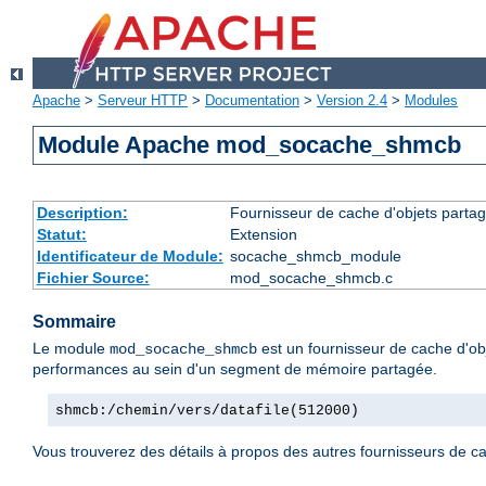
Apache
>
Serveur HTTP
>
Documentation
>
Version 2.4
>
Modules
Module Apache mod_socache_shmcb
Description:
Fournisseur de cache d'objets parta
Statut:
Extension
Identificateur de Module:
socache_shmcb_module
Fichier Source:
mod_socache_shmcb.c
Sommaire
Le module
est un fournisseur de cache d'ob
mod_socache_shmcb
performances au sein d'un segment de mémoire partagée.
shmcb:/chemin/vers/datafile(512000)
Vous trouverez des détails à propos des autres fournisseurs de c