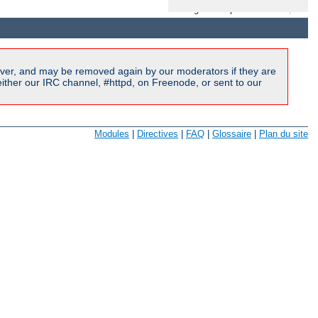
Langues Disponibles:
en
|
fr
ver, and may be removed again by our moderators if they are
ither our IRC channel, #httpd, on Freenode, or sent to our
Modules
|
Directives
|
FAQ
|
Glossaire
|
Plan du site