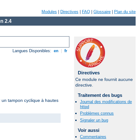
Modules
|
Directives
|
FAQ
|
Glossaire
|
Plan du site
n 2.4
Langues Disponibles:
en
|
fr
Directives
Ce module ne fournit aucune
directive.
Traitement des bugs
r un tampon cyclique à hautes
Journal des modifications de
httpd
Problèmes connus
Signaler un bug
Voir aussi
Commentaires