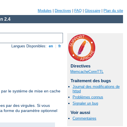
Modules
|
Directives
|
FAQ
|
Glossaire
|
Plan du site
n 2.4
Langues Disponibles:
en
|
fr
Directives
MemcacheConnTTL
Traitement des bugs
Journal des modifications de
u par le système de mise en cache
httpd
Problèmes connus
Signaler un bug
es par des virgules. Si vous
s la forme du paramètre optionnel
Voir aussi
Commentaires