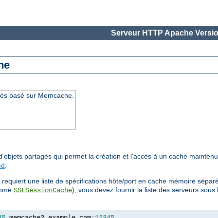
Serveur HTTP Apache Versio
he
agés basé sur Memcache.
d'objets partagés qui permet la création et l'accès à un cache mainten
ed
.
requiert une liste de spécifications hôte/port en cache mémoire séparé
comme
), vous devez fournir la liste des serveurs sou
SSLSessionCache
45
,
memcache2
.
example
.
com
:
12345