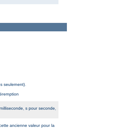
es seulement).
péremption
 milliseconde, s pour seconde,
cette ancienne valeur pour la