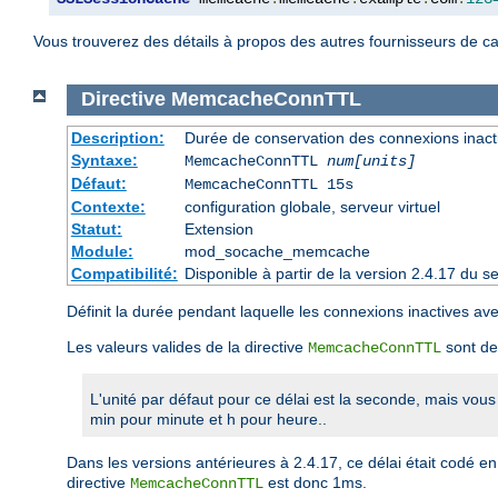
Vous trouverez des détails à propos des autres fournisseurs de c
Directive
MemcacheConnTTL
Description:
Durée de conservation des connexions inact
Syntaxe:
MemcacheConnTTL
num[units]
Défaut:
MemcacheConnTTL 15s
Contexte:
configuration globale, serveur virtuel
Statut:
Extension
Module:
mod_socache_memcache
Compatibilité:
Disponible à partir de la version 2.4.17 du
Définit la durée pendant laquelle les connexions inactives 
Les valeurs valides de la directive
sont de
MemcacheConnTTL
L'unité par défaut pour ce délai est la seconde, mais vous
min pour minute et h pour heure..
Dans les versions antérieures à 2.4.17, ce délai était codé e
directive
est donc 1ms.
MemcacheConnTTL