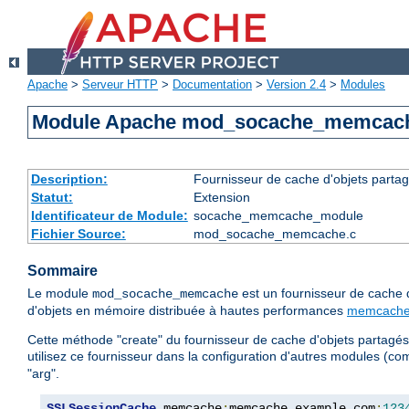
Apache
>
Serveur HTTP
>
Documentation
>
Version 2.4
>
Modules
Module Apache mod_socache_memcac
Description:
Fournisseur de cache d'objets part
Statut:
Extension
Identificateur de Module:
socache_memcache_module
Fichier Source:
mod_socache_memcache.c
Sommaire
Le module
est un fournisseur de cache 
mod_socache_memcache
d'objets en mémoire distribuée à hautes performances
memcach
Cette méthode "create" du fournisseur de cache d'objets partagés 
utilisez ce fournisseur dans la configuration d'autres modules (
"arg".
SSLSessionCache
 memcache
:
memcache
.
example
.
com
:
123