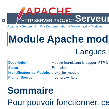
Serveu
Apache
>
Serveur HTTP
>
Documentation
>
Version 2.4
>
Modules
Module Apache mod
Langues 
Description:
Module fournissant le support FTP à
Statut:
Extension
Identificateur de Module:
proxy_ftp_module
Fichier Source:
mod_proxy_ftp.c
Sommaire
Pour pouvoir fonctionner, 