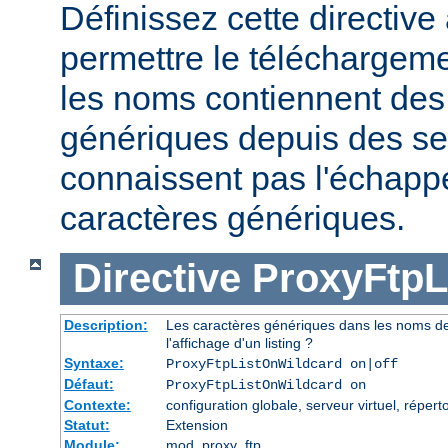
Définissez cette directive 
permettre le téléchargeme
les noms contiennent des
génériques depuis des se
connaissent pas l'échap
caractères génériques.
Directive
ProxyFtpL
Description:
Les caractères génériques dans les noms de
l'affichage d'un listing ?
Syntaxe:
ProxyFtpListOnWildcard on|off
Défaut:
ProxyFtpListOnWildcard on
Contexte:
configuration globale, serveur virtuel, réperto
Statut:
Extension
Module:
mod_proxy_ftp