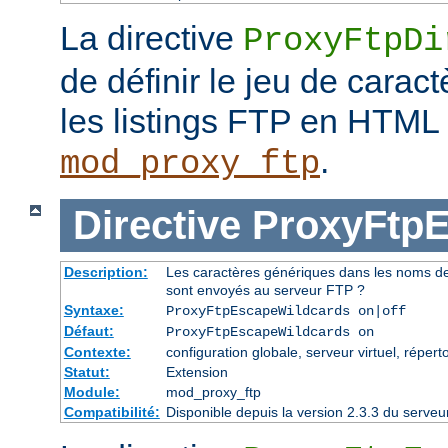
La directive
ProxyFtpDi
de définir le jeu de caract
les listings FTP en HTML
.
mod_proxy_ftp
Directive
ProxyFtpE
Description:
Les caractères génériques dans les noms de f
sont envoyés au serveur FTP ?
Syntaxe:
ProxyFtpEscapeWildcards on|off
Défaut:
ProxyFtpEscapeWildcards on
Contexte:
configuration globale, serveur virtuel, réperto
Statut:
Extension
Module:
mod_proxy_ftp
Compatibilité:
Disponible depuis la version 2.3.3 du serv