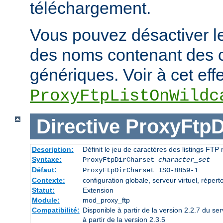
téléchargement.
Vous pouvez désactiver le
des noms contenant des 
génériques. Voir à cet effe
ProxyFtpListOnWildc
Directive
ProxyFtpD
Description:
Définit le jeu de caractères des listings FT
Syntaxe:
ProxyFtpDirCharset
character_set
Défaut:
ProxyFtpDirCharset ISO-8859-1
Contexte:
configuration globale, serveur virtuel, réperto
Statut:
Extension
Module:
mod_proxy_ftp
Compatibilité:
Disponible à partir de la version 2.2.7 du 
à partir de la version 2.3.5