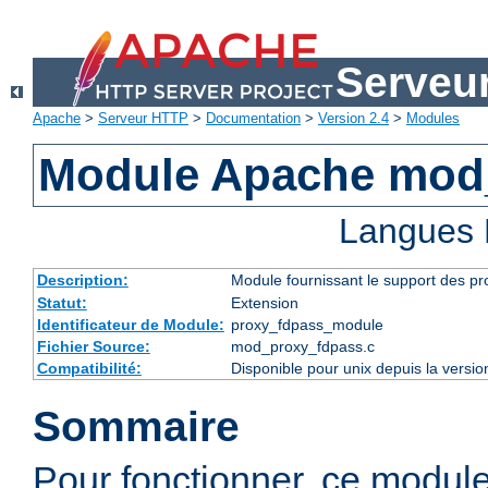
Serveu
Apache
>
Serveur HTTP
>
Documentation
>
Version 2.4
>
Modules
Module Apache mod
Langues 
Description:
Module fournissant le support des p
Statut:
Extension
Identificateur de Module:
proxy_fdpass_module
Fichier Source:
mod_proxy_fdpass.c
Compatibilité:
Disponible pour unix depuis la versi
Sommaire
Pour fonctionner, ce modul