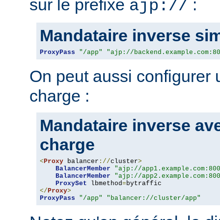
sur le prefixe
:
ajp://
Mandataire inverse si
ProxyPass
"/app"
"ajp://backend.example.com:8
On peut aussi configurer u
charge :
Mandataire inverse ave
charge
<
Proxy
 balancer
://
cluster
>
BalancerMember
"ajp://app1.example.com:80
BalancerMember
"ajp://app2.example.com:80
ProxySet
 lbmethod
=
</
Proxy
>
ProxyPass
"/app"
"balancer://cluster/app"