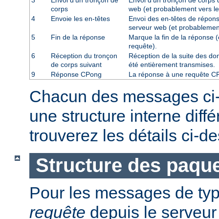
3
Envoi d'un tronçon de
Envoi d'un tronçon de corps d
corps
web (et probablement vers le
4
Envoie les en-têtes
Envoi des en-têtes de répons
serveur web (et probablement
5
Fin de la réponse
Marque la fin de la réponse (
requête).
6
Réception du tronçon
Réception de la suite des don
de corps suivant
été entièrement transmises.
9
Réponse CPong
La réponse à une requête C
Chacun des messages ci
une structure interne diff
trouverez les détails ci-d
Structure des paque
Pour les messages de ty
requête
depuis le serveur 