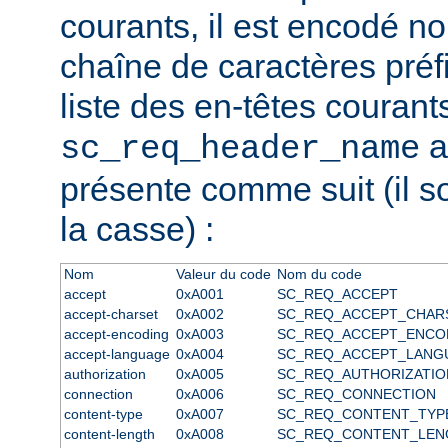
courants, il est encodé 
chaîne de caractères préfix
liste des en-têtes courant
a
sc_req_header_name
présente comme suit (il s
la casse) :
Nom
Valeur du code
Nom du code
accept
0xA001
SC_REQ_ACCEPT
accept-charset
0xA002
SC_REQ_ACCEPT_CHAR
accept-encoding
0xA003
SC_REQ_ACCEPT_ENCO
accept-language
0xA004
SC_REQ_ACCEPT_LANG
authorization
0xA005
SC_REQ_AUTHORIZATIO
connection
0xA006
SC_REQ_CONNECTION
content-type
0xA007
SC_REQ_CONTENT_TYP
content-length
0xA008
SC_REQ_CONTENT_LEN