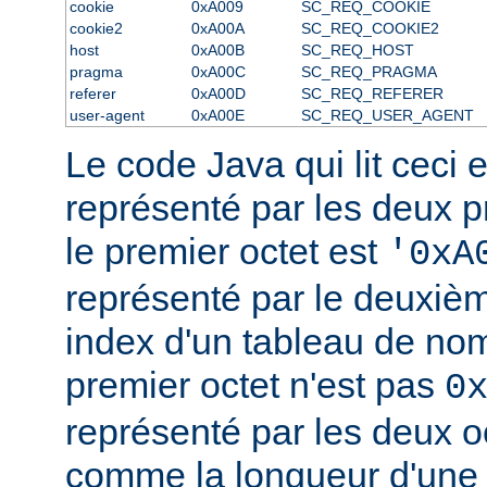
cookie
0xA009
SC_REQ_COOKIE
cookie2
0xA00A
SC_REQ_COOKIE2
host
0xA00B
SC_REQ_HOST
pragma
0xA00C
SC_REQ_PRAGMA
referer
0xA00D
SC_REQ_REFERER
user-agent
0xA00E
SC_REQ_USER_AGENT
Le code Java qui lit ceci ex
représenté par les deux pr
le premier octet est
'0xA
représenté par le deuxi
index d'un tableau de noms
premier octet n'est pas
0
représenté par les deux o
comme la longueur d'une 