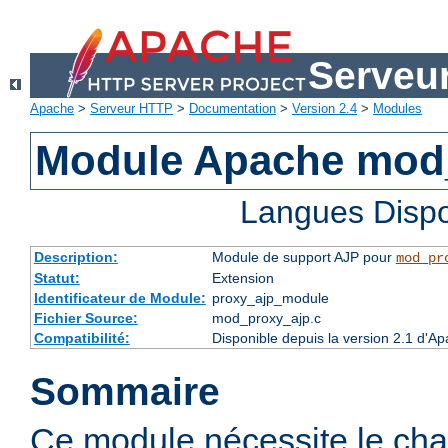
Serveu
Apache
>
Serveur HTTP
>
Documentation
>
Version 2.4
>
Modules
Module Apache mod
Langues Dispo
Description:
Module de support AJP pour
mod_pr
Statut:
Extension
Identificateur de Module:
proxy_ajp_module
Fichier Source:
mod_proxy_ajp.c
Compatibilité:
Disponible depuis la version 2.1 d'A
Sommaire
Ce module nécessite le ch