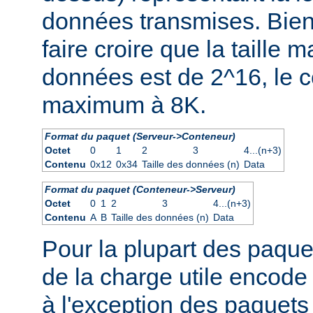
données transmises. Bien
faire croire que la taille
données est de 2^16, le co
maximum à 8K.
Format du paquet (Serveur->Conteneur)
Octet
0
1
2
3
4...(n+3)
Contenu
0x12
0x34
Taille des données (n)
Data
Format du paquet (Conteneur->Serveur)
Octet
0
1
2
3
4...(n+3)
Contenu
A
B
Taille des données (n)
Data
Pour la plupart des paquet
de la charge utile encode
à l'exception des paquets