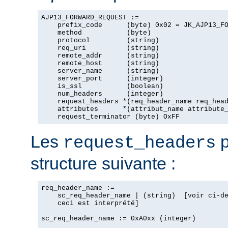
AJP13_FORWARD_REQUEST :=

    prefix_code      (byte) 0x02 = JK_AJP13_FO
    method           (byte)

    protocol         (string)

    req_uri          (string)

    remote_addr      (string)

    remote_host      (string)

    server_name      (string)

    server_port      (integer)

    is_ssl           (boolean)

    num_headers      (integer)

    request_headers *(req_header_name req_head
    attributes      *(attribut_name attribute_
    request_terminator (byte) OxFF
Les
p
request_headers
structure suivante :
req_header_name :=

    sc_req_header_name | (string)  [voir ci-de
    ceci est interprété]

sc_req_header_name := 0xA0xx (integer)
