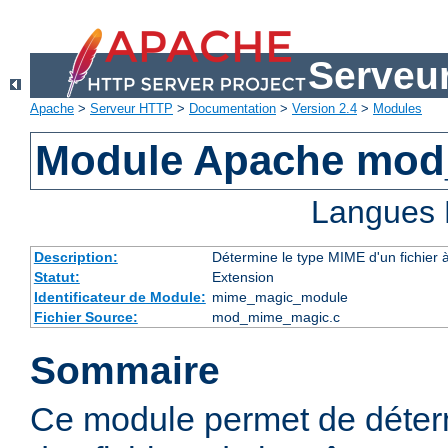
Serveu
Apache
>
Serveur HTTP
>
Documentation
>
Version 2.4
>
Modules
Module Apache mo
Langues 
Description:
Détermine le type MIME d'un fichier 
Statut:
Extension
Identificateur de Module:
mime_magic_module
Fichier Source:
mod_mime_magic.c
Sommaire
Ce module permet de déter