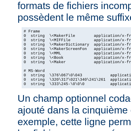
formats de fichiers incomp
possèdent le même suffix
# Frame

0  string  \<MakerFile        application/x-fr
0  string  \<MIFFile          application/x-fr
0  string  \<MakerDictionary  application/x-fr
0  string  \<MakerScreenFon   application/x-fr
0  string  \<MML              application/x-fr
0  string  \<Book             application/x-fr
0  string  \<Maker            application/x-fr
# MS-Word

0  string  \376\067\0\043            applicati
0  string  \320\317\021\340\241\261  applicati
0  string  \333\245-\0\0\0           applicat
Un champ optionnel coda
ajouté dans la cinquième
exemple, cette ligne perm