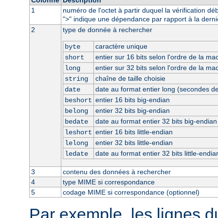
1
numéro de l'octet à partir duquel la vérification dé
"
" indique une dépendance par rapport à la derni
>
2
type de donnée à rechercher
caractère unique
byte
entier sur 16 bits selon l'ordre de la ma
short
entier sur 32 bits selon l'ordre de la ma
long
chaîne de taille choisie
string
date au format entier long (secondes d
date
entier 16 bits big-endian
beshort
entier 32 bits big-endian
belong
date au format entier 32 bits big-endian
bedate
entier 16 bits little-endian
leshort
entier 32 bits little-endian
lelong
date au format entier 32 bits little-endia
ledate
3
contenu des données à rechercher
4
type MIME si correspondance
5
codage MIME si correspondance (optionnel)
Par exemple, les lignes d