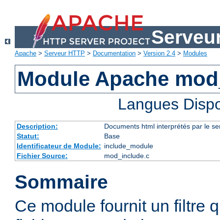
Serveu
Apache
>
Serveur HTTP
>
Documentation
>
Version 2.4
>
Modules
Module Apache mod
Langues Dispo
Description:
Documents html interprétés par le se
Statut:
Base
Identificateur de Module:
include_module
Fichier Source:
mod_include.c
Sommaire
Ce module fournit un filtre qu