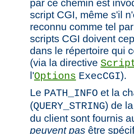
par ce chemin est invo
script CGI, même s'il n
reconnu comme tel par 
scripts CGI doivent ce
dans le répertoire qui c
(via la directive
Scrip
l'
).
Options
ExecCGI
Le
et la c
PATH_INFO
(
) de l
QUERY_STRING
du client sont fournis a
peuvent pas
être spéci