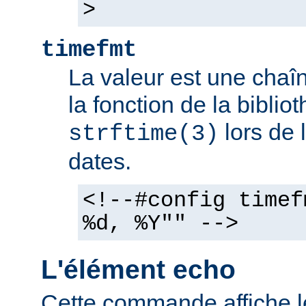
>
timefmt
La valeur est une chaîn
la fonction de la bibli
lors de 
strftime(3)
dates.
<!--#config timef
%d, %Y"" -->
L'élément echo
Cette commande affiche l