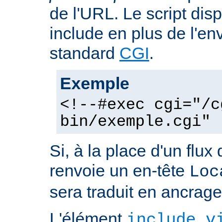
de l'URL. Le script dis
include en plus de l'e
standard
CGI
.
Exemple
<!--#exec cgi="/c
bin/exemple.cgi" 
Si, à la place d'un flux 
renvoie un en-tête
Loc
sera traduit en ancra
L'élément
include v