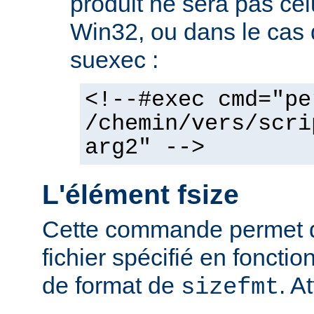
produit ne sera pas cel
Win32, ou dans le cas de
suexec :
<!--#exec cmd="pe
/chemin/vers/scri
arg2" -->
L'élément fsize
Cette commande permet d'a
fichier spécifié en fonctio
de format de
. At
sizefmt