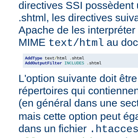
directives SSI possèdent
.shtml, les directives sui
Apache de les interpréter 
MIME
au doc
text/html
AddType
 text
/
html 
.
AddOutputFilter
INCLUDES
.
shtml
L'option suivante doit être
répertoires qui contiennen
(en général dans une sec
mais cette option peut ég
dans un fichier
.htacce