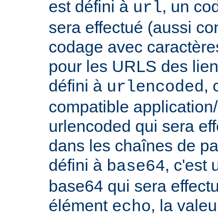
est défini à
, un co
url
sera effectué (aussi c
codage avec caractères
pour les URLS des liens, 
défini à
,
urlencoded
compatible applicatio
urlencoded qui sera effe
dans les chaînes de par
défini à
, c'est
base64
base64 qui sera effect
élément
, la vale
echo