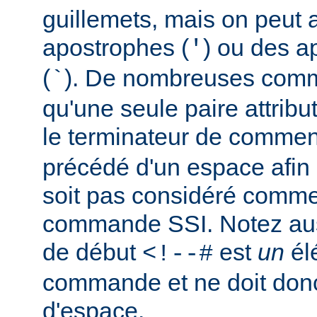
guillemets, mais on peut a
apostrophes (
) ou des a
'
(
). De nombreuses comm
`
qu'une seule paire attribu
le terminateur de comment
précédé d'un espace afin d
soit pas considéré comm
commande SSI. Notez auss
de début
est
un
él
<!--#
commande et ne doit donc
d'espace.