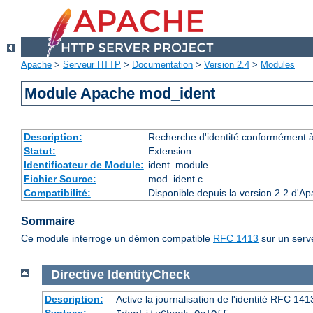
Apache
>
Serveur HTTP
>
Documentation
>
Version 2.4
>
Modules
Module Apache mod_ident
Description:
Recherche d'identité conformément 
Statut:
Extension
Identificateur de Module:
ident_module
Fichier Source:
mod_ident.c
Compatibilité:
Disponible depuis la version 2.2 d'A
Sommaire
Ce module interroge un démon compatible
RFC 1413
sur un serve
Directive
IdentityCheck
Description:
Active la journalisation de l'identité RFC 1413 
Syntaxe: