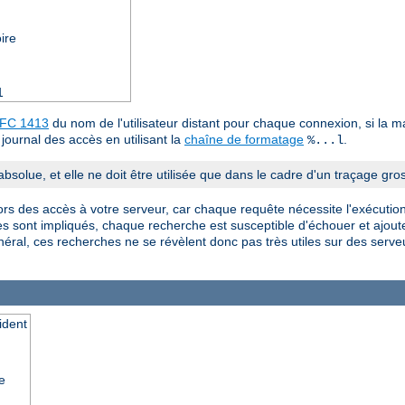
ire
1
FC 1413
du nom de l'utilisateur distant pour chaque connexion, si la m
journal des accès en utilisant la
chaîne de formatage
.
%...l
absolue, et elle ne doit être utilisée que dans le cadre d'un traçage gros
ors des accès à votre serveur, car chaque requête nécessite l'exécutio
 sont impliqués, chaque recherche est susceptible d'échouer et ajout
néral, ces recherches ne se révèlent donc pas très utiles sur des serve
ident
e