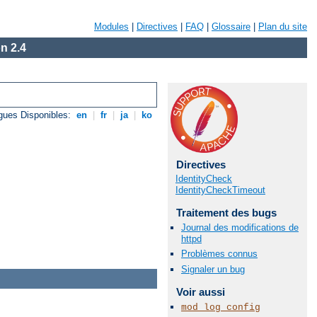
Modules
|
Directives
|
FAQ
|
Glossaire
|
Plan du site
n 2.4
gues Disponibles:
en
|
fr
|
ja
|
ko
Directives
IdentityCheck
IdentityCheckTimeout
Traitement des bugs
Journal des modifications de
httpd
Problèmes connus
Signaler un bug
Voir aussi
mod_log_config