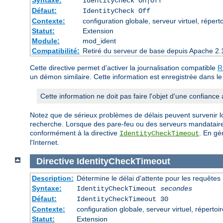
IdentityCheck On|Off
Défaut:
IdentityCheck Off
Contexte:
configuration globale, serveur virtuel, réperto
Statut:
Extension
Module:
mod_ident
Compatibilité:
Retiré du serveur de base depuis Apache 2.
Cette directive permet d'activer la journalisation compatible
R
un démon similaire. Cette information est enregistrée dans le 
Cette information ne doit pas faire l'objet d'une confiance 
Notez que de sérieux problèmes de délais peuvent survenir l
recherche. Lorsque des pare-feu ou des serveurs mandataires
conformément à la directive
. En gé
IdentityCheckTimeout
l'Internet.
Directive
IdentityCheckTimeout
Description:
Détermine le délai d'attente pour les requêtes 
Syntaxe:
IdentityCheckTimeout
secondes
Défaut:
IdentityCheckTimeout 30
Contexte:
configuration globale, serveur virtuel, répertoir
Statut:
Extension