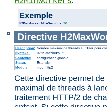
.
H2MinWorkers
Exemple
H2MaxWorkerIdleSeconds
20
Directive
H2MaxWor
Description:
Nombre maximal de threads à utiliser pour ch
Syntaxe:
H2MaxWorkers
n
Contexte:
configuration globale
Statut:
Extension
Module:
mod_http2
Cette directive permet de 
maximal de threads à lanc
traitement HTTP/2 de ch
enfant. Si cette directive n