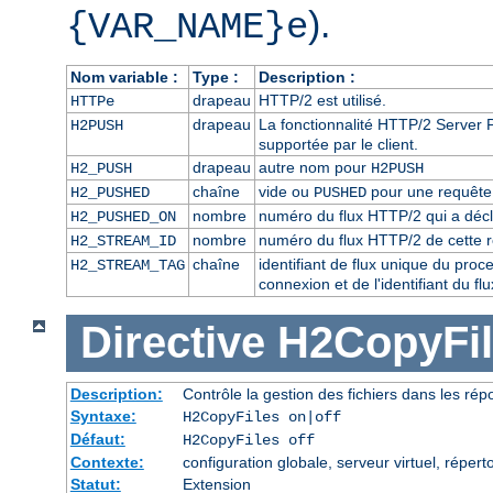
).
{VAR_NAME}e
Nom variable :
Type :
Description :
drapeau
HTTP/2 est utilisé.
HTTPe
drapeau
La fonctionnalité HTTP/2 Server P
H2PUSH
supportée par le client.
drapeau
autre nom pour
H2_PUSH
H2PUSH
chaîne
vide ou
pour une requête 
H2_PUSHED
PUSHED
nombre
numéro du flux HTTP/2 qui a décl
H2_PUSHED_ON
nombre
numéro du flux HTTP/2 de cette 
H2_STREAM_ID
chaîne
identifiant de flux unique du pro
H2_STREAM_TAG
connexion et de l'identifiant du f
Directive
H2CopyFil
Description:
Contrôle la gestion des fichiers dans les ré
Syntaxe:
H2CopyFiles on|off
Défaut:
H2CopyFiles off
Contexte:
configuration globale, serveur virtuel, répert
Statut:
Extension