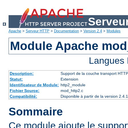
Serveu
Apache
>
Serveur HTTP
>
Documentation
>
Version 2.4
>
Modules
Module Apache mod
Langues 
Description:
Support de la couche transport HTTP
Statut:
Extension
Identificateur de Module:
http2_module
Fichier Source:
mod_http2.c
Compatibilité:
Disponible à partir de la version 2.
Sommaire
Ce module ajoute le suppor