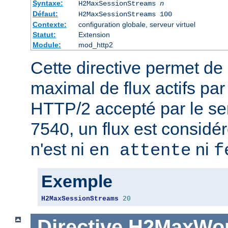
Syntaxe:
H2MaxSessionStreams
n
Défaut:
H2MaxSessionStreams 100
Contexte:
configuration globale, serveur virtuel
Statut:
Extension
Module:
mod_http2
Cette directive permet de 
maximal de flux actifs pa
HTTP/2 accepté par le se
7540, un flux est considér
n'est ni
ni
en attente
f
Exemple
H2MaxSessionStreams
20
Directive
H2MaxWor