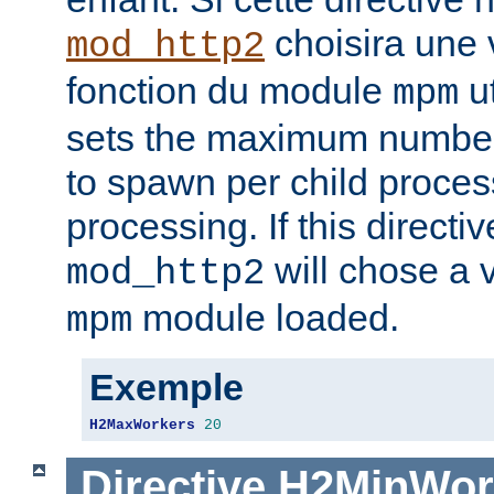
choisira une 
mod_http2
fonction du module
ut
mpm
sets the maximum number
to spawn per child proce
processing. If this directiv
will chose a v
mod_http2
module loaded.
mpm
Exemple
H2MaxWorkers
20
Directive
H2MinWor