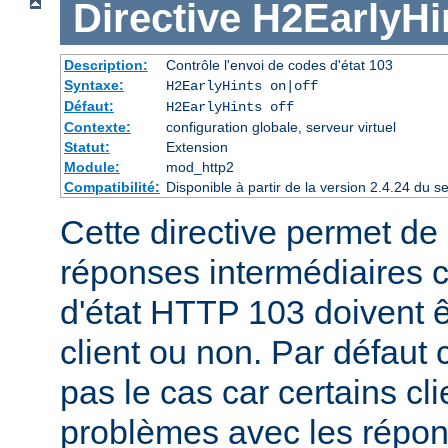
Directive
H2EarlyHi
Description:
Contrôle l'envoi de codes d'état 103
Syntaxe:
H2EarlyHints on|off
Défaut:
H2EarlyHints off
Contexte:
configuration globale, serveur virtuel
Statut:
Extension
Module:
mod_http2
Compatibilité:
Disponible à partir de la version 2.4.24 du
Cette directive permet de d
réponses intermédiaires 
d'état HTTP 103 doivent 
client ou non. Par défaut 
pas le cas car certains cl
problèmes avec les répon