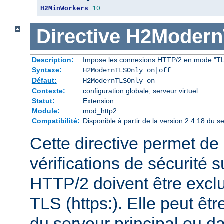
H2MinWorkers
10
Directive
H2Modern
Description:
Impose les connexions HTTP/2 en mode "T
Syntaxe:
H2ModernTLSOnly on|off
Défaut:
H2ModernTLSOnly on
Contexte:
configuration globale, serveur virtuel
Statut:
Extension
Module:
mod_http2
Compatibilité:
Disponible à partir de la version 2.4.18 du
Cette directive permet de d
vérifications de sécurité 
HTTP/2 doivent être exc
TLS (https:). Elle peut êt
du serveur principal ou d