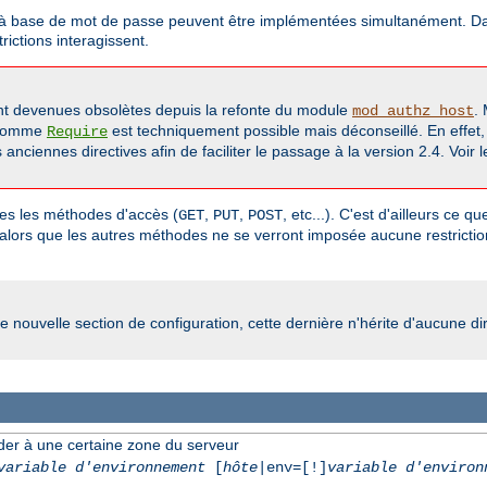
on à base de mot de passe peuvent être implémentées simultanément. Dans
ictions interagissent.
t devenues obsolètes depuis la refonte du module
.
mod_authz_host
 comme
est techniquement possible mais déconseillé. En effet
Require
nciennes directives afin de faciliter le passage à la version 2.4. Voir
utes les méthodes d'accès (
,
,
, etc...). C'est d'ailleurs ce 
GET
PUT
POST
 alors que les autres méthodes ne se verront imposée aucune restriction
e nouvelle section de configuration, cette dernière n'hérite d'aucune di
der à une certaine zone du serveur
variable d'environnement
[
hôte
|env=[!]
variable d'environ