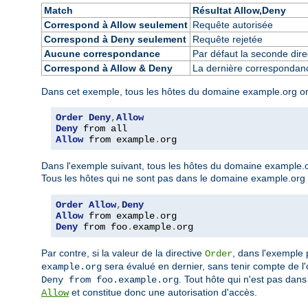
Match
Résultat Allow,Deny
Correspond à Allow seulement
Requête autorisée
Correspond à Deny seulement
Requête rejetée
Aucune correspondance
Par défaut la seconde direc
Correspond à Allow & Deny
La dernière correspondance
Dans cet exemple, tous les hôtes du domaine example.org ont l
Order
Deny
,
Allow
Deny
Allow
 from example
.
org
Dans l'exemple suivant, tous les hôtes du domaine example.or
Tous les hôtes qui ne sont pas dans le domaine example.org so
Order
Allow
,
Deny
Allow
 from example
.
Deny
 from foo
.
example
.
org
Par contre, si la valeur de la directive
, dans l'exemple
Order
sera évalué en dernier, sans tenir compte de l'o
example.org
. Tout hôte qui n'est pas dan
Deny from foo.example.org
et constitue donc une autorisation d'accès.
Allow