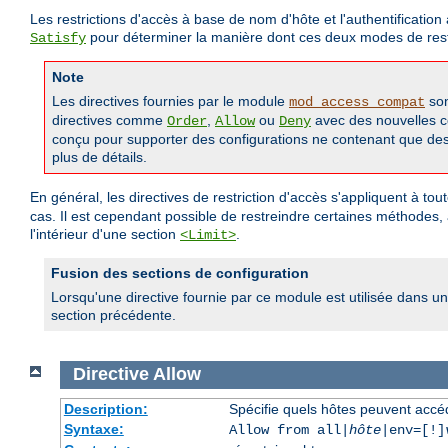
Les restrictions d'accès à base de nom d'hôte et l'authentificati
pour déterminer la manière dont ces deux modes de restr
Satisfy
Note
Les directives fournies par le module
son
mod_access_compat
directives comme
,
ou
avec des nouvelles
Order
Allow
Deny
conçu pour supporter des configurations ne contenant que des a
plus de détails.
En général, les directives de restriction d'accès s'appliquent à to
cas. Il est cependant possible de restreindre certaines méthodes,
l'intérieur d'une section
.
<Limit>
Fusion des sections de configuration
Lorsqu'une directive fournie par ce module est utilisée dans un
section précédente.
Directive
Allow
Description:
Spécifie quels hôtes peuvent accé
Syntaxe:
Allow from all|
hôte
|env=[!]