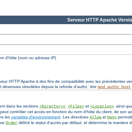
Serveur HTTP Apache Versio
om d'hôte (nom ou adresse IP)
rveur HTTP Apache à des fins de compatibilité avec les précédentes ver
t devenues obsolètes depuis la refonte d'authz. Voir
mod_authz_host
sent dans les sections
,
et
, ainsi qu
<Directory>
<Files>
<Location>
 peut contrôler cet accès en fonction du nom d'hôte du client, de son a
ans les
variables d'environnement
. Les directives
et
permette
Allow
Deny
ive
définit le statut d'accès par défaut, et détermine la manière d
Order