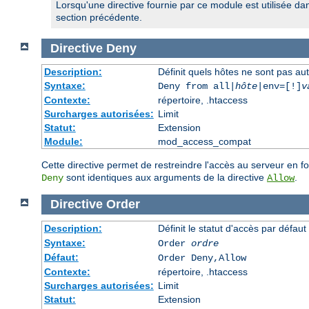
Lorsqu'une directive fournie par ce module est utilisée da
section précédente.
Directive
Deny
Description:
Définit quels hôtes ne sont pas au
Syntaxe:
Deny from all|
hôte
|env=[!]
v
Contexte:
répertoire, .htaccess
Surcharges autorisées:
Limit
Statut:
Extension
Module:
mod_access_compat
Cette directive permet de restreindre l'accès au serveur en f
sont identiques aux arguments de la directive
.
Deny
Allow
Directive
Order
Description:
Définit le statut d'accès par défaut
Syntaxe:
Order
ordre
Défaut:
Order Deny,Allow
Contexte:
répertoire, .htaccess
Surcharges autorisées:
Limit
Statut:
Extension