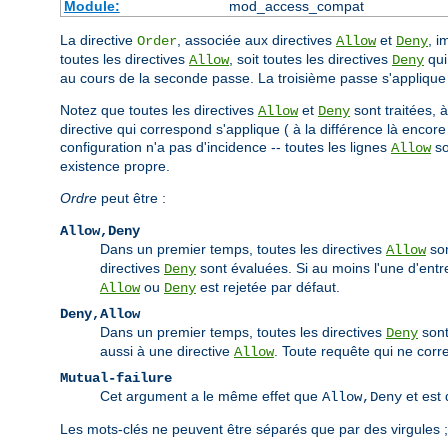
Module:
mod_access_compat
La directive
, associée aux directives
et
, i
Order
Allow
Deny
toutes les directives
, soit toutes les directives
qui 
Allow
Deny
au cours de la seconde passe. La troisième passe s'appliqu
Notez que toutes les directives
et
sont traitées, 
Allow
Deny
directive qui correspond s'applique ( à la différence là encore
configuration n'a pas d'incidence -- toutes les lignes
so
Allow
existence propre.
Ordre
peut être :
Allow,Deny
Dans un premier temps, toutes les directives
son
Allow
directives
sont évaluées. Si au moins l'une d'entre
Deny
ou
est rejetée par défaut.
Allow
Deny
Deny,Allow
Dans un premier temps, toutes les directives
sont
Deny
aussi à une directive
. Toute requête qui ne cor
Allow
Mutual-failure
Cet argument a le même effet que
et est 
Allow,Deny
Les mots-clés ne peuvent être séparés que par des virgules 