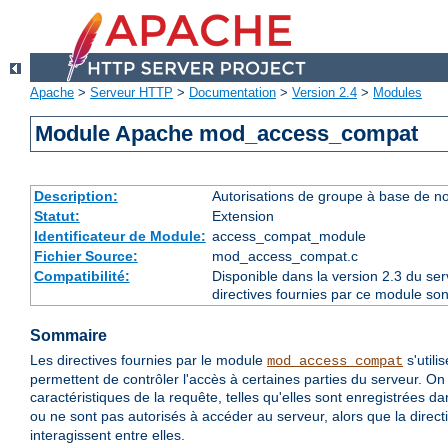
Apache
>
Serveur HTTP
>
Documentation
>
Version 2.4
>
Modules
Module Apache mod_access_compat
Description:
Autorisations de groupe à base de n
Statut:
Extension
Identificateur de Module:
access_compat_module
Fichier Source:
mod_access_compat.c
Compatibilité:
Disponible dans la version 2.3 du se
directives fournies par ce module son
Sommaire
Les directives fournies par le module
s'utili
mod_access_compat
permettent de contrôler l'accès à certaines parties du serveur. On
caractéristiques de la requête, telles qu'elles sont enregistrées d
ou ne sont pas autorisés à accéder au serveur, alors que la direct
interagissent entre elles.