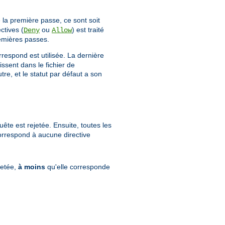
 la première passe, ce sont soit
ctives (
ou
) est traité
Deny
Allow
emières passes.
rrespond est utilisée. La dernière
issent dans le fichier de
e, et le statut par défaut a son
ête est rejetée. Ensuite, toutes les
correspond à aucune directive
jetée,
à moins
qu'elle corresponde