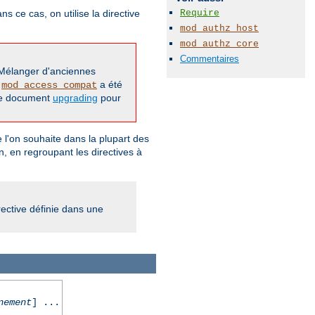
Require
 ce cas, on utilise la directive
mod_authz_host
mod_authz_core
Commentaires
 Mélanger d'anciennes
,
a été
mod_access_compat
 le document
upgrading
pour
que l'on souhaite dans la plupart des
, en regroupant les directives à
rective définie dans une
nement
] ...