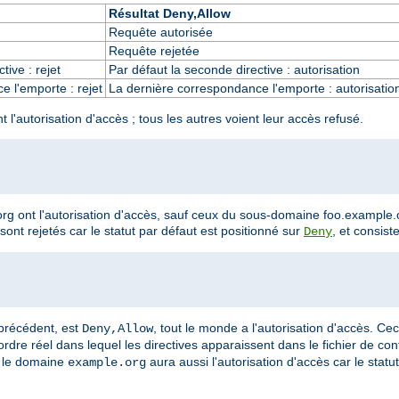
Résultat Deny,Allow
Requête autorisée
Requête rejetée
tive : rejet
Par défaut la seconde directive : autorisation
 l'emporte : rejet
La dernière correspondance l'emporte : autorisatio
'autorisation d'accès ; tous les autres voient leur accès refusé.
g ont l'autorisation d'accès, sauf ceux du sous-domaine foo.example.o
nt rejetés car le statut par défaut est positionné sur
, et consist
Deny
 précédent, est
, tout le monde a l'autorisation d'accès. Cec
Deny,Allow
rdre réel dans lequel les directives apparaissent dans le fichier de conf
s le domaine
aura aussi l'autorisation d'accès car le statu
example.org