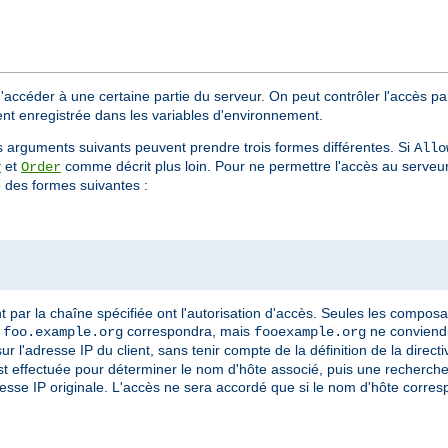
d'accéder à une certaine partie du serveur. On peut contrôler l'accès pa
ient enregistrée dans les variables d'environnement.
s arguments suivants peuvent prendre trois formes différentes. Si
Allo
et
comme décrit plus loin. Pour ne permettre l'accès au serveu
y
Order
des formes suivantes :
par la chaîne spécifiée ont l'autorisation d'accès. Seules les compos
,
correspondra, mais
ne conviendr
foo.example.org
fooexample.org
l'adresse IP du client, sans tenir compte de la définition de la direct
t effectuée pour déterminer le nom d'hôte associé, puis une recherche 
dresse IP originale. L'accès ne sera accordé que si le nom d'hôte corre