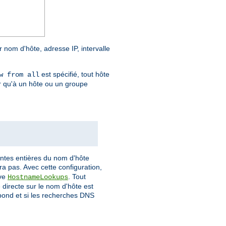
r nom d'hôte, adresse IP, intervalle
est spécifié, tout hôte
w from all
r qu'à un hôte ou un groupe
antes entières du nom d'hôte
a pas. Avec cette configuration,
ive
. Tout
HostnameLookups
directe sur le nom d'hôte est
spond et si les recherches DNS