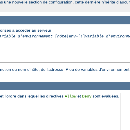
ns une nouvelle section de configuration, cette dernière n'hérite d'aucu
torisés à accéder au serveur
ariable d'environnement
[
hôte
|env=[!]
variable d'environn
onction du nom d'hôte, de l'adresse IP ou de variables d'environnement
 et l'ordre dans lequel les directives
et
sont évaluées.
Allow
Deny