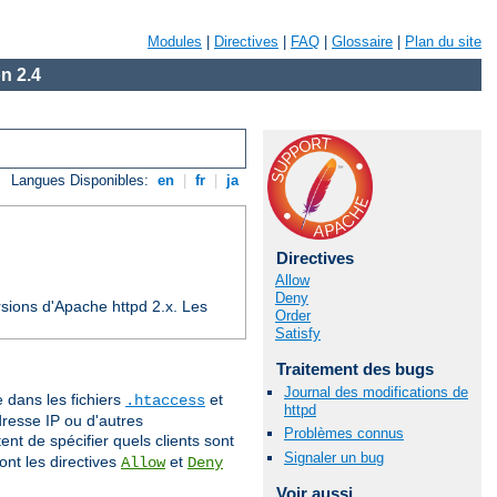
Modules
|
Directives
|
FAQ
|
Glossaire
|
Plan du site
n 2.4
Langues Disponibles:
en
|
fr
|
ja
Directives
Allow
Deny
sions d'Apache httpd 2.x. Les
Order
Satisfy
Traitement des bugs
Journal des modifications de
e dans les fichiers
et
.htaccess
httpd
dresse IP ou d'autres
Problèmes connus
nt de spécifier quels clients sont
Signaler un bug
ont les directives
et
Allow
Deny
Voir aussi