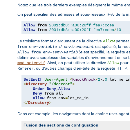
Notez que les trois derniers exemples désignent le même en
On peut spécifier des adresses et sous-réseaux IPv6 de la ma
Allow
 from 
2001:db8::a00:20ff:fea7:ccea
Allow
 from 
2001:db8::a00:20ff:fea7:ccea
/
10
Le troisième format d'argument de la directive
permet d
Allow
est spécifié, la re
from env=
variable d'environnement
est spécifié, la requête e
Allow from env=!
env-variable
définir avec souplesse des variables d'environnement en se bas
. Ainsi, on peut utiliser la directive
pour 
mod_setenvif
Allow
, ou d'autres champs d'en-tête de la requête HTTP.
Referer
SetEnvIf
User-Agent
^
KnockKnock
/
2
\.
0
<
Directory
"/docroot"
>
Order
Deny
,
Allow
Deny
 from all

Allow
 from env
=
</
Directory
>
Dans cet exemple, les navigateurs dont la chaîne user-age
Fusion des sections de configuration