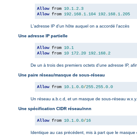
Allow
 from 
10.1
.
2.3
Allow
 from 
192.168
.
1.104
192.168
.
1.205
L'adresse IP d'un hôte auquel on a accordé l'accès
Une adresse IP partielle
Allow
 from 
10.1
Allow
 from 
10
172.20
192.168
.
2
De un à trois des premiers octets d'une adresse IP, afi
Une paire réseau/masque de sous-réseau
Allow
 from 
10.1
.
0.0
/
255.255
.
0.0
Un réseau a.b.c.d, et un masque de sous-réseau w.x.y.z
Une spécification CIDR réseau/nnn
Allow
 from 
10.1
.
0.0
/
16
Identique au cas précédent, mis à part que le masque es