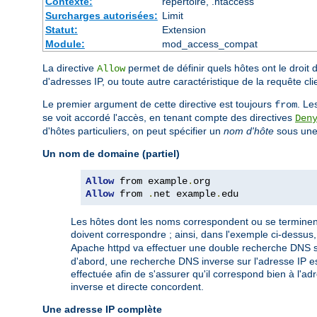
Contexte:
répertoire, .htaccess
Surcharges autorisées:
Limit
Statut:
Extension
Module:
mod_access_compat
La directive
permet de définir quels hôtes ont le droit 
Allow
d'adresses IP, ou toute autre caractéristique de la requête cl
Le premier argument de cette directive est toujours
. Le
from
se voit accordé l'accès, en tenant compte des directives
Den
d'hôtes particuliers, on peut spécifier un
nom d'hôte
sous une 
Un nom de domaine (partiel)
Allow
 from example
.
Allow
 from 
.
net example
.
edu
Les hôtes dont les noms correspondent ou se terminent 
doivent correspondre ; ainsi, dans l'exemple ci-dessus
Apache httpd va effectuer une double recherche DNS sur 
d'abord, une recherche DNS inverse sur l'adresse IP es
effectuée afin de s'assurer qu'il correspond bien à l'a
inverse et directe concordent.
Une adresse IP complète