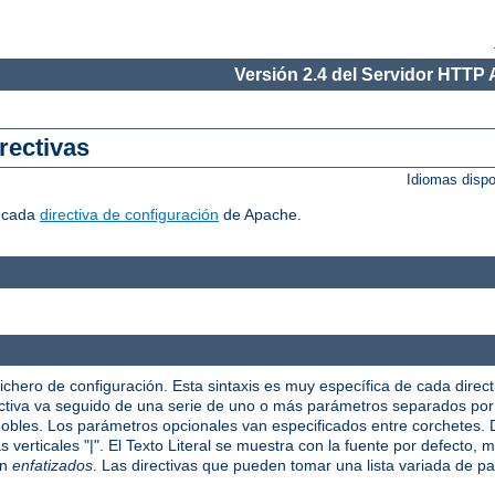
Versión 2.4 del Servidor HTTP
rectivas
Idiomas disp
r cada
directiva de configuración
de Apache.
fichero de configuración. Esta sintaxis es muy específica de cada direct
irectiva va seguido de una serie de uno o más parámetros separados po
 dobles. Los parámetros opcionales van especificados entre corchetes
verticales "|". El Texto Literal se muestra con la fuente por defecto, mi
on
enfatizados
. Las directivas que pueden tomar una lista variada de p