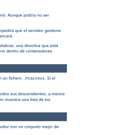
rio
. Aunque podría no ser
mpedirá que el servidor gestione
rancará.
alabras, una directiva que está
 no dentro de contenedores
n un fichero
. Si el
.htaccess
y todos sus descendientes, a menos
én muestra una lista de los
rvidor con un conjunto mejor de