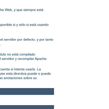
ache Web, y que siempre está
ponible si y sólo si está usando
l servidor por defecto, y por tanto
.
ódulo no está compilado
l servidor y recompilar Apache.
cuenta si intenta usarla. La
ovee esta directiva puede o puede
las anotaciones sobre su