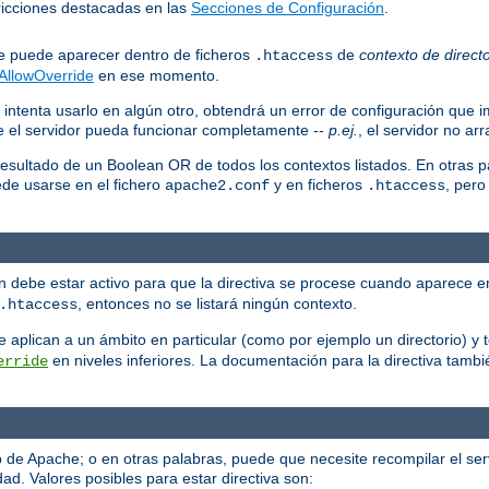
stricciones destacadas en las
Secciones de Configuración
.
que puede aparecer dentro de ficheros
de
contexto de directo
.htaccess
AllowOverride
en ese momento.
 intenta usarlo en algún otro, obtendrá un error de configuración que i
ue el servidor pueda funcionar completamente --
p.ej.
, el servidor no ar
resultado de un Boolean OR de todos los contextos listados. En otras p
ede usarse en el fichero
y en ficheros
, pero
apache2.conf
.htaccess
ión debe estar activo para que la directiva se procese cuando aparece e
, entonces no se listará ningún contexto.
.htaccess
 se aplican a un ámbito en particular (como por ejemplo un directorio) 
en niveles inferiores. La documentación para la directiva tambi
erride
eb de Apache; o en otras palabras, puede que necesite recompilar el se
ad. Valores posibles para estar directiva son: