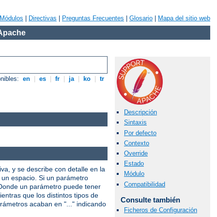
Módulos
|
Directivas
|
Preguntas Frecuentes
|
Glosario
|
Mapa del sitio web
 Apache
onibles:
en
|
es
|
fr
|
ja
|
ko
|
tr
Descripción
Sintaxis
Por defecto
Contexto
Override
Estado
iva, y se describe con detalle en la
Módulo
r un espacio. Si un parámetro
Compatibilidad
. Donde un parámetro puede tener
entras que los distintos tipos de
Consulte también
arámetros acaban en "..." indicando
Ficheros de Configuración