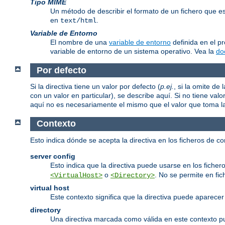
Tipo MIME
Un método de describir el formato de un fichero que 
en
.
text/html
Variable de Entorno
El nombre de una
variable de entorno
definida en el p
variable de entorno de un sistema operativo. Vea la
do
Por defecto
Si la directiva tiene un valor por defecto (
p.ej.
, si la omite d
con un valor en particular), se describe aquí. Si no tiene valo
aquí no es necesariamente el mismo que el valor que toma la d
Contexto
Esto indica dónde se acepta la directiva en los ficheros de c
server config
Esto indica que la directiva puede usarse en los fichero
o
. No se permite en fi
<VirtualHost>
<Directory>
virtual host
Este contexto significa que la directiva puede aparec
directory
Una directiva marcada como válida en este contexto 