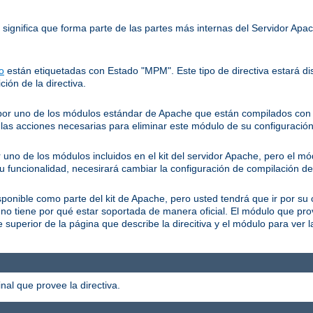
o significa que forma parte de las partes más internas del Servidor Ap
o
están etiquetadas con Estado "MPM". Este tipo de directiva estará dis
ción de la directiva.
a por uno de los módulos estándar de Apache que están compilados con e
as acciones necesarias para eliminar este módulo de su configuración
r uno de los módulos incluidos en el kit del servidor Apache, pero el m
su funcionalidad, necesirará cambiar la configuración de compilación de
isponible como parte del kit de Apache, pero usted tendrá que ir por su 
 no tiene por qué estar soportada de manera oficial. El módulo que pr
superior de la página que describe la direcitiva y el módulo para ver 
al que provee la directiva.