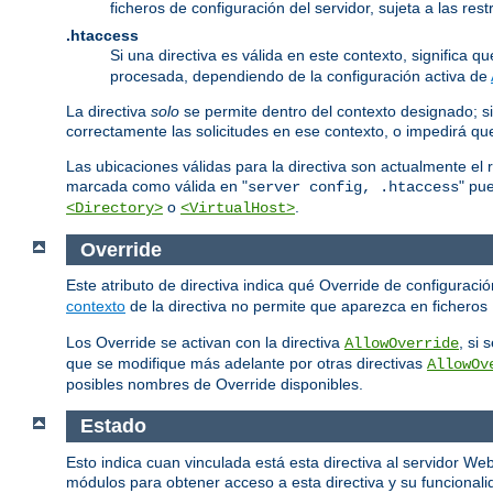
ficheros de configuración del servidor, sujeta a las re
.htaccess
Si una directiva es válida en este contexto, significa 
procesada, dependiendo de la configuración activa de
La directiva
solo
se permite dentro del contexto designado; si
correctamente las solicitudes en ese contexto, o impedirá q
Las ubicaciones válidas para la directiva son actualmente el 
marcada como válida en "
" pu
server config, .htaccess
o
.
<Directory>
<VirtualHost>
Override
Este atributo de directiva indica qué Override de configurac
contexto
de la directiva no permite que aparezca en ficheros
Los Override se activan con la directiva
, si
AllowOverride
que se modifique más adelante por otras directivas
AllowOv
posibles nombres de Override disponibles.
Estado
Esto indica cuan vinculada está esta directiva al servidor W
módulos para obtener acceso a esta directiva y su funcionalid