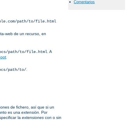
Comentarios
ple.com/path/to/file.html
ta-web de un recurso, en
. A
ocs/path/to/file.html
oot
.
.
ocs/path/to/
ones de fichero, así que si un
unto es una
extensión
. Por
specificar la
extensiones
con o sin