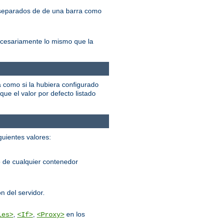
, separados de de una barra como
ecesariamente lo mismo que la
á como si la hubiera configurado
que el valor por defecto listado
guientes valores:
 de cualquier contenedor
n del servidor.
,
,
en los
les>
<If>
<Proxy>