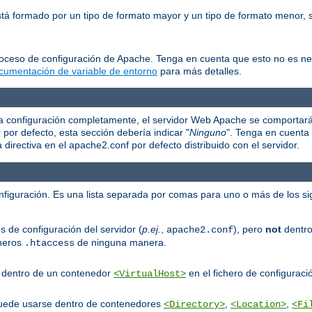
está formado por un tipo de formato mayor y un tipo de formato menor
roceso de configuración de Apache. Tenga en cuenta que esto no es n
cumentación de variable de entorno
para más detalles.
e la configuración completamente, el servidor Web Apache se comportar
r por defecto, esta sección debería indicar "
Ninguno
". Tenga en cuenta 
irectiva en el apache2.conf por defecto distribuido con el servidor.
onfiguración. Es una lista separada por comas para uno o más de los si
s de configuración del servidor (
p.ej.
,
), pero
not
dentro
apache2.conf
cheros
de ninguna manera.
.htaccess
er dentro de un contenedor
en el fichero de configuració
<VirtualHost>
puede usarse dentro de contenedores
,
,
<Directory>
<Location>
<Fi