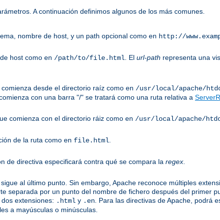
parámetros. A continuación definimos algunos de los más comunes.
uema, nombre de host, y un path opcional como en
http://www.exam
 de host como en
. El
url-path
representa una vis
/path/to/file.html
ue comienza desde el directorio raíz como en
/usr/local/apache/htd
omienza con una barra "/" se tratará como una ruta relativa a
ServerR
 que comienza con el directorio ráiz como en
/usr/local/apache/htd
ción de la ruta como en
.
file.html
ón de directiva especificará contra qué se compara la
regex
.
sigue al último punto. Sin embargo, Apache reconoce múltiples extensi
te separada por un punto del nombre de fichero después del primer p
 dos extensiones:
y
. Para las directivas de Apache, podrá e
.html
.en
les a mayúsculas o minúsculas.